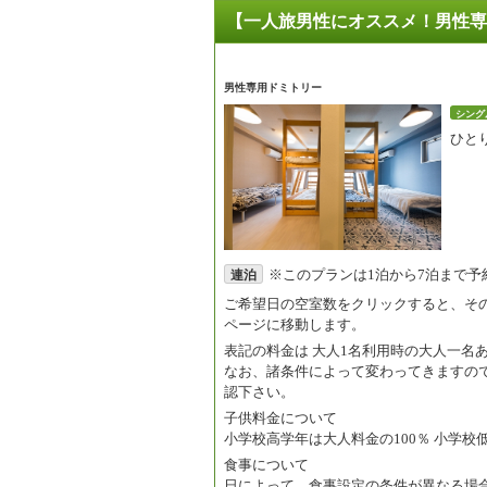
【一人旅男性にオススメ！男性専
男性専用ドミトリー
シング
ひと
※このプランは1泊から7泊まで予
連泊
ご希望日の空室数をクリックすると、そ
ページに移動します。
表記の料金は
大人1名利用時の大人一名
なお、諸条件によって変わってきますの
認下さい。
子供料金について
小学校高学年は大人料金の100％ 小学校
食事について
日によって、食事設定の条件が異なる場