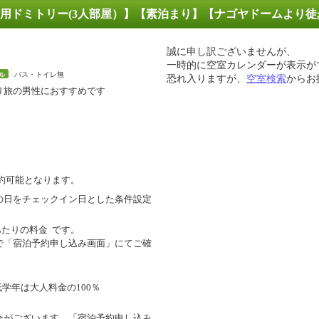
用ドミトリー(3人部屋）】【素泊まり】【ナゴヤドームより徒歩
誠に申し訳ございませんが、
一時的に空室カレンダーが表示が
バス・トイレ無
ル
恐れ入りますが、
空室検索
からお
り旅の男性におすすめです
約可能となります。
の日をチェックイン日とした条件設定
あたりの料金
です。
で「宿泊予約申し込み画面」にてご確
低学年は大人料金の100％
合がございます。「宿泊予約申し込み