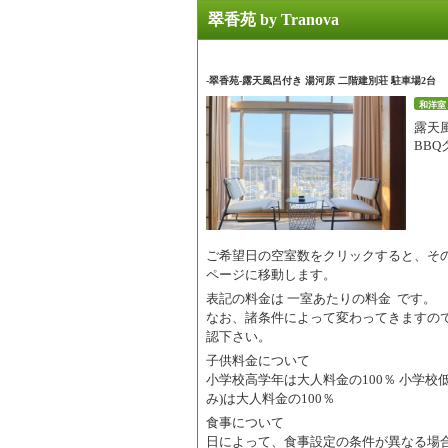
翠香苑 by Tranova
-翠香苑-露天風呂付き 湯河原 二階建別荘 駐車場2台
和洋室
露天
BB
ご希望日の空室数をクリックすると、そ
ページに移動します。
表記の料金は
一室あたりの料金
です。
なお、諸条件によって変わってきますの
認下さい。
子供料金について
小学校高学年は大人料金の100％ 小学校低
み)は大人料金の100％
食事について
日によって、食事設定の条件が異なる場