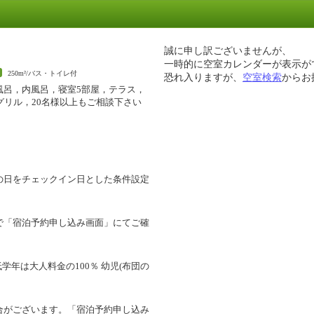
誠に申し訳ございませんが、
一時的に空室カレンダーが表示が
250m²/バス・トイレ付
恐れ入りますが、
空室検索
からお
風呂，内風呂，寝室5部屋，テラス，
Qグリル，20名様以上もご相談下さい
の日をチェックイン日とした条件設定
で「宿泊予約申し込み画面」にてご確
学年は大人料金の100％ 幼児(布団の
合がございます。「宿泊予約申し込み