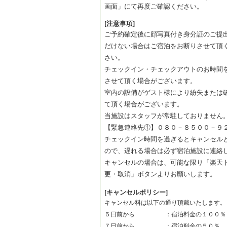
画面」にて再度ご確認ください。
[注意事項]
ご予約確定後に顔写真付き身分証のご提
だけない場合はご宿泊をお断りさせて頂
さい。
チェックイン・チェックアウトのお時間
させて頂く場合がございます。
室内の設備がゲスト様により紛失または
て頂く場合がございます。
当施設はスタッフが常駐しておりません
【緊急連絡先①】０８０－８５００－９
チェックイン時間を過ぎるとキャンセル
ので、遅れる場合は必ず宿泊施設に連絡
キャンセルの場合は、可能な限り「楽天
更・取消」ボタンよりお願いします。
[キャンセルポリシー]
キャンセル料は以下の通り頂戴いたします。
５日前から　　　　　：宿泊料金の１００％
７日前から　　　　　：宿泊料金の５０％　