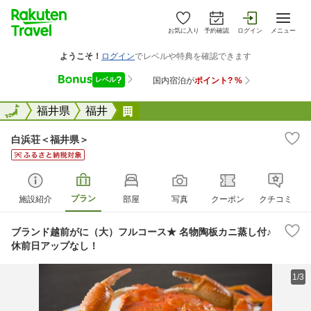
お気に入り
予約確認
ログイン
メニュー
全国
全国
福井県
福井
白浜荘＜福井県＞
白浜荘＜福井県＞
プラン
施設紹介
部屋
写真
クーポン
クチコミ
ブランド越前がに（大）フルコース★ 名物陶板カニ蒸し付♪
休前日アップなし！
1/3