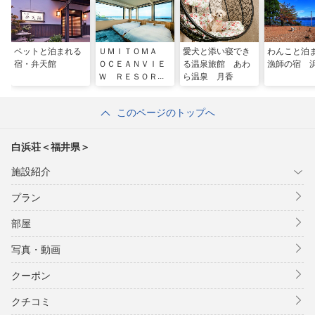
ペットと泊まれる
ＵＭＩＴＯＭＡ
愛犬と添い寝でき
わんこと泊
宿・弁天館
ＯＣＥＡＮＶＩＥ
る温泉旅館 あわ
漁師の宿 
Ｗ ＲＥＳＯＲ
ら温泉 月香
Ｔ ＥＣＨＩＺＥ
Ｎ
このページのトップへ
白浜荘＜福井県＞
施設紹介
プラン
部屋
写真・動画
クーポン
クチコミ