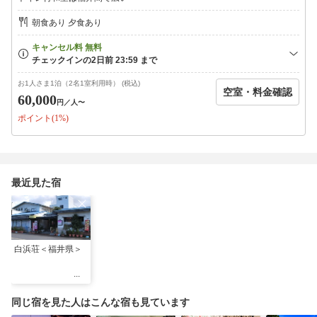
（満室の際は大広間にてお食事をお願いする場合がございま
す。予めご了承願います。）
朝食あり 夕食あり
朝食は大広間で各テーブルごとにお願いします。
※カニが苦手な場合には牛ステーキもしくはアワビに変更可能
ですので、
その旨ご予約の際にお申し付けください。
お1人さま1泊（2名1室利用時） (税込)
※お子様のお食事についてはお電話にてご相談ください。
空室・料金確認
60,000
円
／人〜
☆☆お子様連れのお客様☆☆
ポイント(1%)
11月中旬頃まで、無料でみかんの収穫体験できます♪
◆◆当館ならではのサービス◆◆
ＴＶをはじめ各メディアでもおなじみの「むきむきみっちゃん」
こと当館名物女将が各お部屋をまわりカニの早剥き実演をさせて
最近見た宿
頂きます。（やむを得ずお伺い出来ない場合は代わりに二代目が
お伺いいたします）当代きってのカニ剥き達人、みっちゃんの妙
技と楽しいトークをぜひ生でご体感ください♪
※ペット用プランとは入り口から別ですので、ペットが苦手な方
白浜荘＜福井県＞
でもどうぞご安心ください。
同じ宿を見た人はこんな宿も見ています