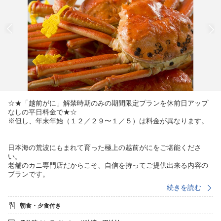
☆★「越前がに」解禁時期のみの期間限定プランを休前日アップ
なしの平日料金で★☆
※但し、年末年始（１２／２９〜１／５）は料金が異なります。
日本海の荒波にもまれて育った極上の越前がにをご堪能くださ
い。
老舗のカニ専門店だからこそ、自信を持ってご提供出来る内容の
プランです。
続きを読む
こちらのコースでは、
「身が一番おいしいサイズはこれ！」と
朝食・夕食付き
カニ一筋の目利き女将が推薦するサイズの越前がにを使用。