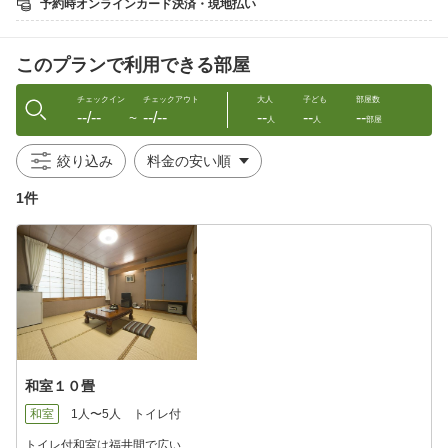
予約時オンラインカード決済・現地払い
注：越前がにとは、福井県内の三国、越前、敦賀、小浜の４漁港
で水揚げされたオスのズワイガニのことです。大きさ、重さ、姿
形の良さを認められた良質のカニにのみ、黄色いタグが付けられ
このプランで利用できる部屋
ます。
チェックイン
チェックアウト
大人
子ども
部屋数
--/--
--/--
--
--
--
■■料理内容■■
〜
人
人
部屋
○越前がに（ズワイガニ・セイコガニの茹でガニ各１パイずつ）
絞り込み
※セイコガニには禁猟期間があるため１２月末までのご提供と
なります。
1件
※セイコガニの禁漁期間中は「エビフライ・焼きガレイ・牛ス
テーキ」から、
お１つ選択頂いております。ご予約の際にお知らせくださ
い。
※当館の越前ガニは全て活ガニです。
○越前がにのフルコース「カニ刺し・焼きガニ・カニ雑炊」
○刺身舟盛
○自家製茶碗蒸し
○酢の物（もずく又はめかぶ）
和室１０畳
○つけ物
○デザート
和室
1人〜5人
トイレ付
※ご夕食は個室出しです。
トイレ付和室は福井間で広い