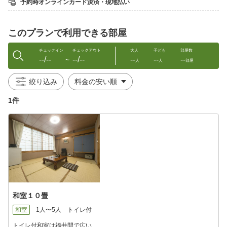
予約時オンラインカード決済・現地払い
注：越前がにとは、福井県内の三国、越前、敦賀、小浜の４漁港
で水揚げされたオスのズワイガニのことです。大きさ、重さ、姿
形の良さを認められた良質のカニにのみ、黄色いタグが付けられ
このプランで利用できる部屋
ます。
チェックイン
チェックアウト
大人
子ども
部屋数
--/--
--/--
--
--
--
■■料理内容■■
〜
人
人
部屋
○越前がに（ズワイガニ・セイコガニの茹でガニ各１パイずつ）
絞り込み
※セイコガニには禁猟期間があるため１２月末までのご提供と
なります。
1件
※セイコガニの禁漁期間中は「エビフライ・焼きガレイ・牛ス
テーキ」から、
お１つ選択頂いております。ご予約の際にお知らせくださ
い。
※当館の越前ガニは全て活ガニです。
○越前がにのフルコース「カニ刺し・焼きガニ・カニ雑炊」
○刺身舟盛
○自家製茶碗蒸し
○酢の物（もずく又はめかぶ）
和室１０畳
○つけ物
○デザート
和室
1人〜5人
トイレ付
※ご夕食は個室出しです。
トイレ付和室は福井間で広い