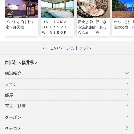
ペットと泊まれる
ＵＭＩＴＯＭＡ
愛犬と添い寝でき
わんこと泊
宿・弁天館
ＯＣＥＡＮＶＩＥ
る温泉旅館 あわ
漁師の宿 
Ｗ ＲＥＳＯＲ
ら温泉 月香
Ｔ ＥＣＨＩＺＥ
Ｎ
このページのトップへ
白浜荘＜福井県＞
施設紹介
プラン
部屋
写真・動画
クーポン
クチコミ