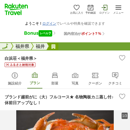
お気に入り
予約確認
ログイン
メニュー
全国
全国
福井県
福井
白浜荘＜福井県＞
白浜荘＜福井県＞
プラン
施設紹介
部屋
写真
クーポン
クチコミ
ブランド越前がに（大）フルコース★ 名物陶板カニ蒸し付♪
休前日アップなし！
1/3