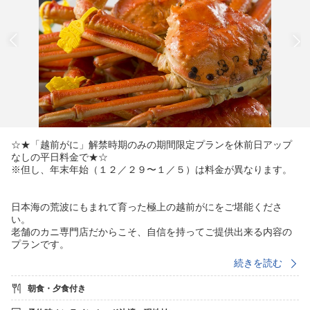
☆★「越前がに」解禁時期のみの期間限定プランを休前日アップ
なしの平日料金で★☆
※但し、年末年始（１２／２９〜１／５）は料金が異なります。
日本海の荒波にもまれて育った極上の越前がにをご堪能くださ
い。
老舗のカニ専門店だからこそ、自信を持ってご提供出来る内容の
プランです。
続きを読む
こちらのコースでは、
「身が一番おいしいサイズはこれ！」と
朝食・夕食付き
カニ一筋の目利き女将が推薦するサイズの越前がにを使用。