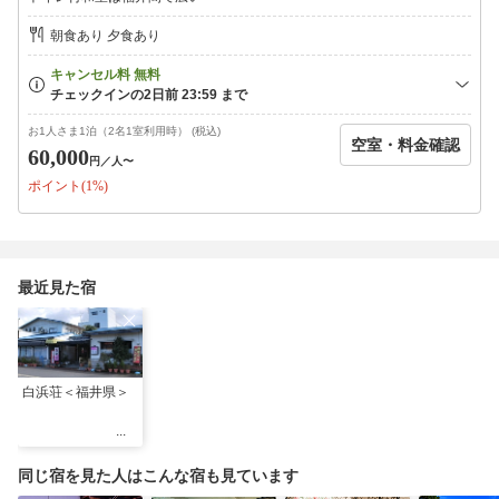
（満室の際は大広間にてお食事をお願いする場合がございま
す。予めご了承願います。）
朝食あり 夕食あり
朝食は大広間で各テーブルごとにお願いします。
※カニが苦手な場合には牛ステーキもしくはアワビに変更可能
ですので、
その旨ご予約の際にお申し付けください。
お1人さま1泊（2名1室利用時） (税込)
※お子様のお食事についてはお電話にてご相談ください。
空室・料金確認
60,000
円
／人〜
☆☆お子様連れのお客様☆☆
ポイント(1%)
11月中旬頃まで、無料でみかんの収穫体験できます♪
◆◆当館ならではのサービス◆◆
ＴＶをはじめ各メディアでもおなじみの「むきむきみっちゃん」
こと当館名物女将が各お部屋をまわりカニの早剥き実演をさせて
最近見た宿
頂きます。（やむを得ずお伺い出来ない場合は代わりに二代目が
お伺いいたします）当代きってのカニ剥き達人、みっちゃんの妙
技と楽しいトークをぜひ生でご体感ください♪
※ペット用プランとは入り口から別ですので、ペットが苦手な方
白浜荘＜福井県＞
でもどうぞご安心ください。
同じ宿を見た人はこんな宿も見ています