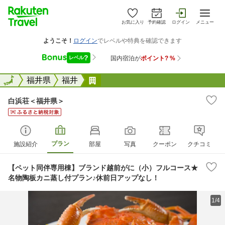
お気に入り
予約確認
ログイン
メニュー
全国
全国
福井県
福井
白浜荘＜福井県＞
白浜荘＜福井県＞
プラン
施設紹介
部屋
写真
クーポン
クチコミ
【ペット同伴専用棟】ブランド越前がに（小）フルコース★
名物陶板カニ蒸し付プラン♪休前日アップなし！
1/4