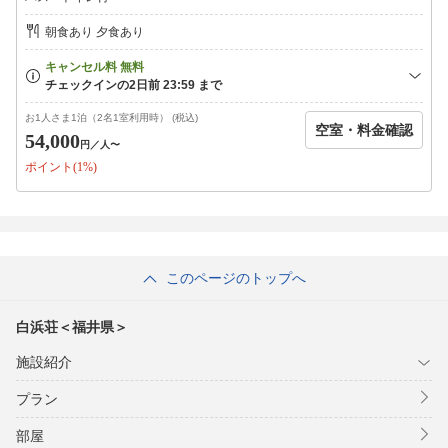
※カニが苦手な場合には牛ステーキまたはあわびステーキに変更
可能ですので、
朝食あり 夕食あり
その旨ご予約の際にお申し付けください。
☆☆お子様連れのお客様☆☆
11月中旬頃まで、無料でみかんの収穫体験できます♪
お1人さま1泊（2名1室利用時） (税込)
空室・料金確認
54,000
◆ペット対応◆
円
／人〜
大切なペットとは、お部屋までご一緒に。（ゲージ持ち込み可。
ポイント(1%)
ペット料金無料にて宿泊）ご夕食もペットと一緒に。
本館とは入り口から別です。エサ等はお客様の方でご用意願いま
す。犬・ネコ以外のペットは事前にご連絡ください。
◆当館ならではのサービス◆
このページのトップへ
ＴＶをはじめ各メディアでもおなじみの「むきむきみっちゃん」
こと当館名物女将が各お部屋をまわりカニの早剥き実演をさせて
頂きます。（やむを得ずお伺い出来ない場合は代わりに二代目が
白浜荘＜福井県＞
お伺いいたします）みっちゃんの妙技と楽しいトークをぜひ生で
ご体感ください♪
施設紹介
プラン
部屋