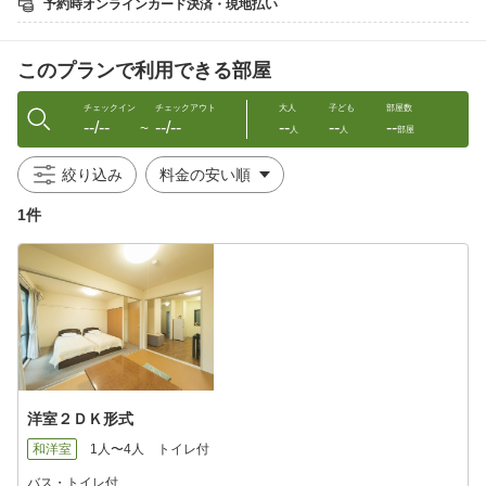
予約時オンラインカード決済・現地払い
なります。
※セイコガニの禁漁期間中は「エビフライ・焼きガレイ・牛ス
テーキ」から、
このプランで利用できる部屋
お１つ選択頂いております。ご予約の際にお知らせくださ
い。
※当館の越前ガニは全て活ガニです。
チェックイン
チェックアウト
大人
子ども
部屋数
--/--
--/--
--
--
--
○カニ刺し
〜
人
人
部屋
○焼きガニ
○カニ雑炊
絞り込み
○刺身舟盛
○酢の物（もずく又はめかぶ）
1件
○自家製茶碗蒸し
○つけ物
○デザート
※ご夕食は部屋食ですが満室の場合、コミニュティサロンにて、
ペット同伴の方々のみでご一緒にお食事していただく場合もご
ざいますので予めご了承願います。
各テーブル毎に分かれ、ペット同伴にてお召し上がり頂きま
す。
※朝食は、一般的には大広間で召し上がって頂きます。
洋室２ＤＫ形式
ペットはお部屋にてお留守番か、外でリードにつないで遊ばせ
る
和洋室
1人〜4人
トイレ付
もしくは、交代で召し上がって頂きますようお願いいたしま
す。
バス・トイレ付