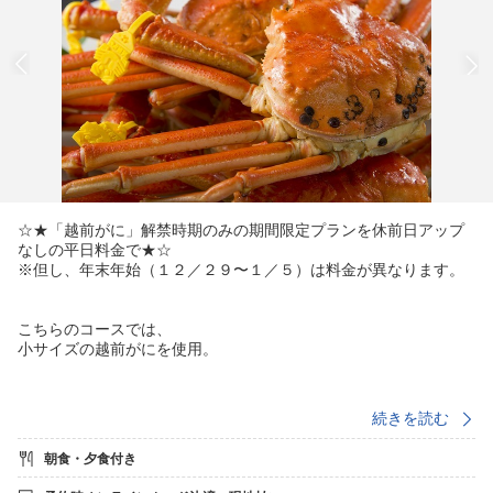
☆★「越前がに」解禁時期のみの期間限定プランを休前日アップ
なしの平日料金で★☆
※但し、年末年始（１２／２９〜１／５）は料金が異なります。
こちらのコースでは、
小サイズの越前がにを使用。
続きを読む
■■料理内容■■
朝食・夕食付き
○越前がに（ズワイガニ・セイコガニの茹でガニ各１パイずつ）
※セイコガニには禁猟期間があるため１２月末までのご提供と