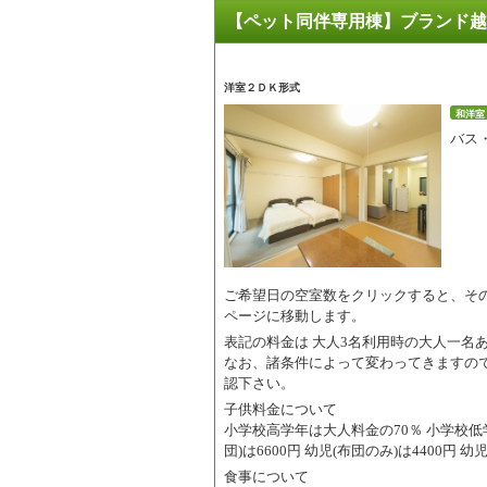
【ペット同伴専用棟】ブランド越
洋室２ＤＫ形式
和洋室
バス
ご希望日の空室数をクリックすると、そ
ページに移動します。
表記の料金は
大人3名利用時の大人一名
なお、諸条件によって変わってきますの
認下さい。
子供料金について
小学校高学年は大人料金の70％ 小学校低学
団)は6600円 幼児(布団のみ)は4400円 
食事について