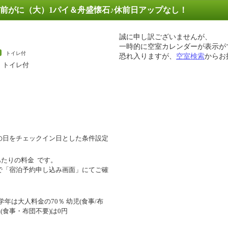
前がに（大）1パイ＆舟盛懐石♪休前日アップなし！
誠に申し訳ございませんが、
一時的に空室カレンダーが表示が
トイレ付
恐れ入りますが、
空室検索
からお
・トイレ付
の日をチェックイン日とした条件設定
あたりの料金
です。
で「宿泊予約申し込み画面」にてご確
年は大人料金の70％ 幼児(食事/布
幼児(食事・布団不要)は0円