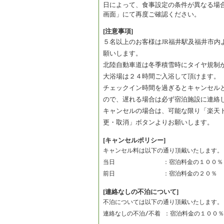
日によって、食事設定の条件が異なる場
画面」にて再度ご確認ください。
[注意事項]
５名以上のお客様はJR福井駅及福井市内
願いします。
北陸自動車道は冬季積雪時にタイヤ規制
大浴場は２４時間ご入浴して頂けます。
チェックイン時間を過ぎるとキャンセル
ので、遅れる場合は必ず宿泊施設に連絡
キャンセルの場合は、可能な限り「楽天
更・取消」ボタンよりお願いします。
[キャンセルポリシー]
キャンセル料は以下の通り頂戴いたします。
当日　　　　　　　　：宿泊料金の１００％
前日　　　　　　　　：宿泊料金の２０％　
[連絡なしの不泊について]
不泊については以下の通り頂戴いたします。
連絡なしの不泊/不着 ：宿泊料金の１００％