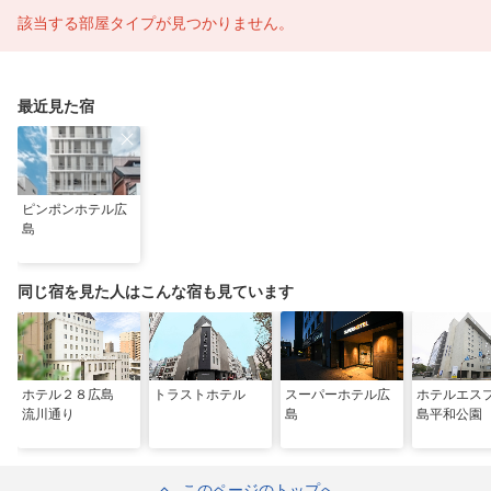
該当する部屋タイプが見つかりません。
最近見た宿
ピンポンホテル広
島
同じ宿を見た人はこんな宿も見ています
ホテル２８広島
トラストホテル
スーパーホテル広
ホテルエス
流川通り
島
島平和公園
このページのトップへ