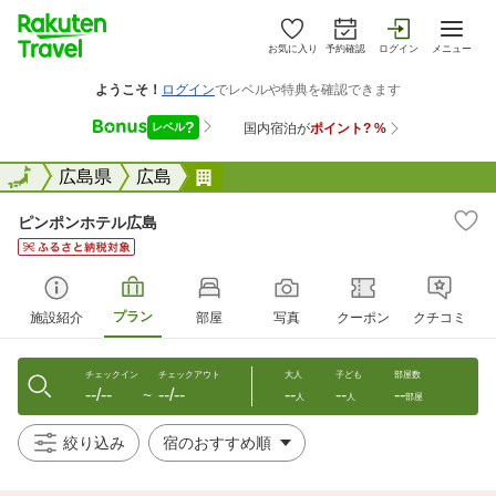
お気に入り
予約確認
ログイン
メニュー
全国
全国
広島県
広島
ピンポンホテル広島
ピンポンホテル広島
プラン
施設紹介
部屋
写真
クーポン
クチコミ
チェックイン
チェックアウト
大人
子ども
部屋数
--/--
--/--
--
--
--
〜
人
人
部屋
絞り込み