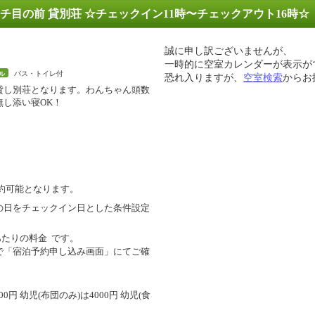
チ目の前 貸別荘 ☆チェックイン11時〜チェックアウト16時☆
誠に申し訳ございませんが、
一時的に空室カレンダーが表示が
バス・トイレ付
ル
恐れ入りますが、
空室検索
からお
貸し別荘となります。わんちゃん頭数
無し添い寝OK！
約可能となります。
の日をチェックイン日とした条件設定
あたりの料金
です。
で「宿泊予約申し込み画面」にてご確
0円 幼児(布団のみ)は4000円 幼児(食