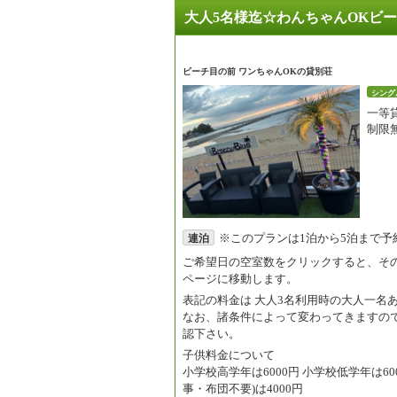
大人5名様迄☆わんちゃんOKビー
ビーチ目の前 ワンちゃんOKの貸別荘
シング
一等
制限
※このプランは1泊から5泊まで予
連泊
ご希望日の空室数をクリックすると、そ
ページに移動します。
表記の料金は
大人3名利用時の大人一名
なお、諸条件によって変わってきますの
認下さい。
子供料金について
小学校高学年は6000円 小学校低学年は600
事・布団不要)は4000円