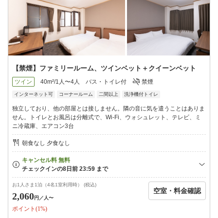
・洲原神社：車で約35分
【☆ お知らせ ☆】
※決済方法は事前決済のみです。
※当館は無人チェックインでございます。ホテル入り口に鍵を設
置しております。ホテルに入られる際には暗証番号(1470※）をご
入力の上、お入りください。代理でご予約する方は必ずご宿泊者
にお伝えください。
【禁煙】ファミリールーム、ツインベット＋クイーンベット
※お荷物はお預かりできません。美濃太田駅南口にあるコインロ
ッカーをご利用ください。
ツイン
40m²/1人〜4人
バス・トイレ付
禁煙
※添い寝は大人1人に対して、幼児1人まで（寝具・アメニティな
インターネット可
コーナールーム
二間以上
洗浄機付トイレ
し）。
※当ホテルでは地球にやさしい取り込みをしているため、3泊ごと
独立しており、他の部屋とは接しません。隣の音に気を遣うことはありま
に一度清掃することを実施しております。3泊以内のご宿泊は、タ
せん。トイレとお風呂は分離式で、Wi-Fi、ウォシュレット、テレビ、ミ
オル類のみの交換となりますので、予めご了承ください。
ニ冷蔵庫、エアコン3台
※全館にセコムカメラを設置し、監視体制を強化しており、女性
のお客様でも安心してご利用いただける環境を提供しています。
朝食なし 夕食なし
※高級ホテルのデュベスタイルを採用し、リネンにはワンランク
上のものを使用して、清潔感と最高の眠りを提供するよう努力い
たします。
※耳栓もご用意しておりますので、音に敏感なお客様も安心して
お過ごしいただけます。
お1人さま1泊（4名1室利用時） (税込)
空室・料金確認
2,060
円
／人〜
ポイント(1%)