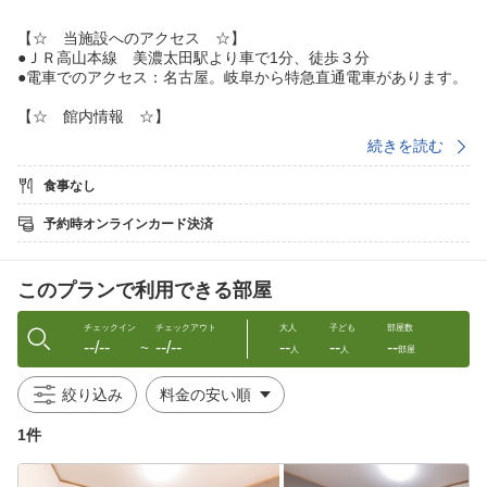
【☆ 当施設へのアクセス ☆】
●ＪＲ高山本線 美濃太田駅より車で1分、徒歩３分
●電車でのアクセス：名古屋。岐阜から特急直通電車があります。
【☆ 館内情報 ☆】
チェックイン: 16:00〜23：00
続きを読む
チェックアウト：10:00
※スタッフが駐在しておりません。お客様にてセルフチェックイ
食事なし
ンとなります。
予約時オンラインカード決済
【☆ 駐車場 ☆】
最大13台まで駐車可能です。5メートルまで中型車も駐車可能で
このプランで利用できる部屋
す。
※駐車場は奥の方からご利用ください。手前の２台は当施設のス
ペースではございません。詳細は図面にてご参照ください。
チェックイン
チェックアウト
大人
子ども
部屋数
--/--
--/--
--
--
--
〜
人
人
部屋
【☆ 周辺の観光スポット・所要時間 ☆】
絞り込み
・うだつの上がる町並み：車で約25分
・美濃史料館：車で約25分
1件
・旧名鉄美濃駅舎：車で約25分
・大矢田神社：車で約30分