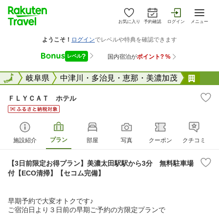
お気に入り
予約確認
ログイン
メニュー
全国
全国
岐阜県
中津川・多治見・恵那・美濃加茂
ＦＬ
ＦＬＹＣＡＴ ホテル
プラン
施設紹介
部屋
写真
クーポン
クチコミ
【3日前限定お得プラン】美濃太田駅駅から3分 無料駐車場
付【ECO清掃】【セコム完備】
1/0
早期予約で大変オトクです♪
ご宿泊日より３日前の早期ご予約の方限定プランで