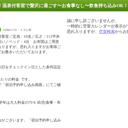
！温泉付客室で贅沢に過ごす〜お食事なし〜飲食持ち込みOK！
誠に申し訳ございませんが、
一時的に空室カレンダーが表示が
113m²/バス・トイレ付
恐れ入りますが、
空室検索
からお
付客室／定員：10名／広さ：113平米
沿い／ベッド：4台 お布団はご用意
おりますが、恐れ入りますがお客様ご
でお敷きいただいております。
の日をチェックイン日とした条件設定
あたりの料金
です。
で「宿泊予約申し込み画面」にてご確
学年は大人料金の70％ 幼児(食事・布
合がございます。「宿泊予約申し込み