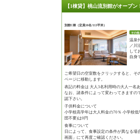
【1棟貸】桃山流別館がオープン
別館C棟（定員10名/113平米）
その他
温泉
／川
して
自身
ご希望日の空室数をクリックすると、そ
ページに移動します。
表記の料金は
大人3名利用時の大人一名
なお、諸条件によって変わってきますの
認下さい。
子供料金について
小学校高学年は大人料金の70％ 小学校低
団不要)は0円
食事について
日によって、食事設定の条件が異なる場
画面」にて再度ご確認ください。