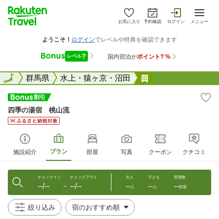
お気に入り
予約確認
ログイン
メニュー
全国
全国
群馬県
水上・猿ヶ京・沼田
四季の湯宿 桃山
四季の湯宿 桃山流
プラン
施設紹介
部屋
写真
クーポン
クチコミ
チェックイン
チェックアウト
大人
子ども
部屋数
--/--
--/--
--
--
--
〜
人
人
部屋
絞り込み