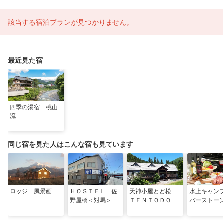
該当する宿泊プランが見つかりません。
最近見た宿
四季の湯宿 桃山
流
同じ宿を見た人はこんな宿も見ています
ロッジ 風景画
ＨＯＳＴＥＬ 佐
天神小屋とど松
水上キャン
野屋橋＜対馬＞
ＴＥＮＴＯＤＯ
バーストー