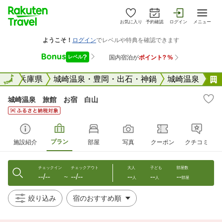
お気に入り
予約確認
ログイン
メニュー
全国
全国
兵庫県
城崎温泉・豊岡・出石・神鍋
城崎温泉
城崎温泉 旅館 お宿 白山
プラン
施設紹介
部屋
写真
クーポン
クチコミ
チェックイン
チェックアウト
大人
子ども
部屋数
--/--
--/--
--
--
--
〜
人
人
部屋
絞り込み