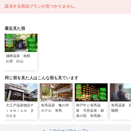
該当する宿泊プランが見つかりません。
最近見た宿
城崎温泉 旅館
お宿 白山
同じ宿を見た人はこんな宿も見ています
大江戸温泉物語Ｐ
有馬温泉 亀の井
神戸牛と有馬温
有馬温泉 
ｒｅｍｉｕｍ き
ホテル 有馬
泉 天然金泉・銀
陽閣
のさき
泉の宿 有馬御苑
このページのトップへ