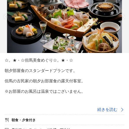
☆。★・☆但馬美食めぐり☆。★・☆
朝夕部屋食のスタンダードプランです。
但馬の古民家の朝夕お部屋食の露天付客室。
※お部屋のお風呂は温泉ではございません。
■夏・秋イベント情報■
続きを読む
■月〜木、日曜日開催■
朝食・夕食付き
姉妹館「花まんだら」のテラスで7月6日〜9月30日