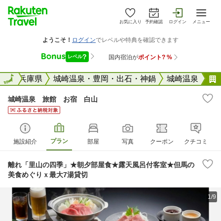
お気に入り
予約確認
ログイン
メニュー
全国
全国
兵庫県
城崎温泉・豊岡・出石・神鍋
城崎温泉
城崎温泉 旅館 お宿 白山
プラン
施設紹介
部屋
写真
クーポン
クチコミ
離れ「里山の四季」★朝夕部屋食★露天風呂付客室★但馬の
美食めぐりｘ最大7湯貸切
1/9