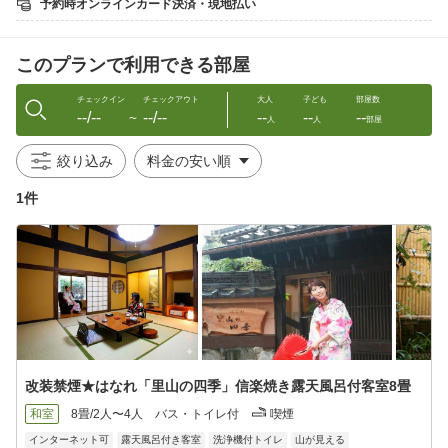
予約時オンラインカード決済・現地払い
スーパーボールすくい縁日
外れなし。ご宿泊者1回無料。一般のお客様1回200円
このプランで利用できる部屋
■夢花火予定■
★7月30日〜8月21日（水曜日、土、日、祝日、8月10日〜14日除
く）
チェックイン
チェックアウト
大人
子ども
部屋数
--/--
--/--
--
--
--
本館玄関先からもご覧いただけます。
〜
人
人
部屋
・姉妹館「花まんだら」で駄菓子詰め無料
絞り込み
.。.○*:.。.特典.。.。o○*:.。.
1件
①生中ビール１杯目220円
②夜最大７つの貸切温泉無料⇒本館内湯2湯＋露天風呂3湯＋新館
「陽邸 さなえ田」の貸切露天２湯。1湯50分程度で。
③駄菓子詰め無料♪
④お部屋の冷蔵庫のドリンク無料
改装禁煙★はなれ「里山の四季」信楽焼き露天風呂付客室8畳
【重要お知らせ】
原油価格高騰に伴い省エネの観点から、ご宿泊人数に伴い
和室
8畳/2人〜4人
バス・トイレ付
喫煙
貸切温泉ご利用時間最終時間/貸切温泉数を変更する場合もござい
インターネット可
露天風呂付き客室
洗浄機付トイレ
山が見える
ますので、ご理解を賜りたいと存じます。