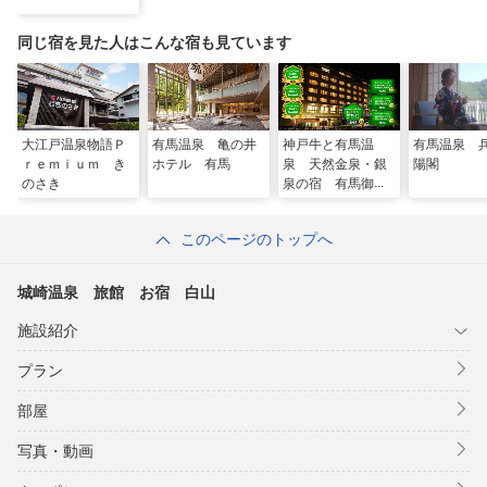
■オプション■
◆エステの予約は宿泊日の３日前までにお電話で〜
同じ宿を見た人はこんな宿も見ています
フェイシャルコース・ホ゛テ゛ィコース・オールコースの3コース
ございます。
7，700〜17，600（税込み）
■色浴衣貸出し(880円)（税込み）
大江戸温泉物語Ｐ
有馬温泉 亀の井
神戸牛と有馬温
有馬温泉 
■無料マッサージチェアー付。
ｒｅｍｉｕｍ き
ホテル 有馬
泉 天然金泉・銀
陽閣
■無料駐車場60台
のさき
泉の宿 有馬御苑
このページのトップへ
城崎温泉 旅館 お宿 白山
施設紹介
プラン
部屋
写真・動画