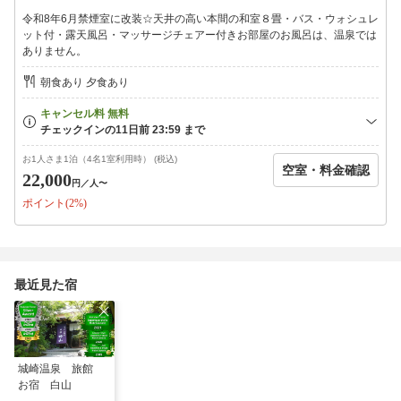
令和8年6月禁煙室に改装☆天井の高い本間の和室８畳・バス・ウォシュレ
【夕食お品書き】※朝夕お部屋食※
ット付・露天風呂・マッサージチェアー付きお部屋のお風呂は、温泉では
※お部屋食の為、お食事の匂いがお部屋に残る場合がございます
ありません。
事、
お食事時間の制限がございます事、ご了承下さいませ。
朝食あり 夕食あり
1、季節前菜
2、地元ブランド但馬牛しゃぶ100g
お1人さま1泊（4名1室利用時） (税込)
空室・料金確認
3、活あわび踊り焼
22,000
円
／人〜
ポイント(2%)
4、日本海鮮魚皿盛り
5、天ぷら盛り合わせ
6、地元ブランド八鹿豚陶板焼き
最近見た宿
7，カニ餡かけ茶碗蒸し
7、サービスの1皿
8、東さんの手作りプリン
城崎温泉 旅館
※季節により多少変更あり
お宿 白山