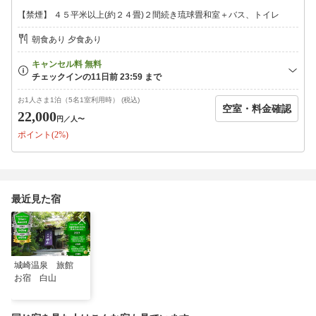
フェイシャルコース・ホ゛テ゛ィコース・オールコースの3コース
【禁煙】 ４５平米以上(約２４畳)２間続き琉球畳和室＋バス、トイレ
ございます。
7，700〜17，600（税込み）
朝食あり 夕食あり
◆湯めぐり送迎＆外湯無料券
◆無料Ｐ６０
お1人さま1泊（5名1室利用時） (税込)
空室・料金確認
22,000
円
／人〜
ポイント(2%)
最近見た宿
城崎温泉 旅館
お宿 白山