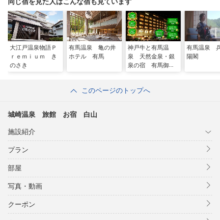
同じ宿を見た人はこんな宿も見ています
大江戸温泉物語Ｐ
有馬温泉 亀の井
神戸牛と有馬温
有馬温泉 
ｒｅｍｉｕｍ き
ホテル 有馬
泉 天然金泉・銀
陽閣
のさき
泉の宿 有馬御苑
このページのトップへ
城崎温泉 旅館 お宿 白山
施設紹介
プラン
部屋
写真・動画
クーポン