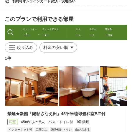
予約時オンラインカード決済・現地払い
☆駄菓子詰めサービス
☆女性にブランド色浴衣貸出無料
★生ビール1杯目220円
このプランで利用できる部屋
【重要お知らせ】
チェックイン
チェックアウト
大人
子ども
部屋数
--/--
--/--
--
--
--
原油価格高騰に伴い省エネの観点から、ご宿泊人数に伴い
〜
人
人
部屋
貸切温泉ご利用時間最終時間/貸切温泉数を変更する場合もござい
ますので、ご理解を賜りたいと存じます。
絞り込み
【夕食お品書き】
1件
1、吹き寄せ前菜(食前酒、柿なます、子持ち鮎等)
2、鮑、鮮魚造り
3、但馬牛朴葉焼き
4、但馬牛しゃぶしゃぶ小鍋50g
5、秋茄子あられ田楽
6、茹で香住カニ
7、そばしゃぶ
8、秋茸と名残はも土瓶蒸
9、東さんの手作りプリン
10、お土産
禁煙★新館「陽邸さなえ田」45平米琉球畳和室B/T付
季節により多少変更がございます。
和室
45m²/1人〜5人
バス・トイレ付
禁煙
インターネット可
二間以上
洗浄機付トイレ
山が見える
◆エステの予約は宿泊日の３日前までにお電話まで〜