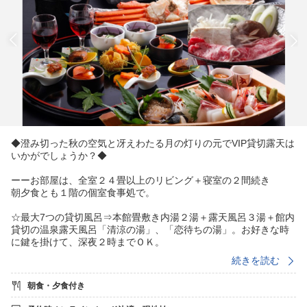
◆澄み切った秋の空気と冴えわたる月の灯りの元でVIP貸切露天は
いかがでしょうか？◆
ーーお部屋は、全室２４畳以上のリビング＋寝室の２間続き
朝夕食とも１階の個室食事処で。
☆最大7つの貸切風呂⇒本館畳敷き内湯２湯＋露天風呂３湯＋館内
貸切の温泉露天風呂「清涼の湯」、「恋待ちの湯」。お好きな時
に鍵を掛けて、深夜２時までＯＫ。
〓特典
続きを読む
※最大7湯貸切無料♪
朝食・夕食付き
★姉妹館花まんだらでミニ縁日10月31日まで
（7月19日20日、8月10日〜17日はお休み)