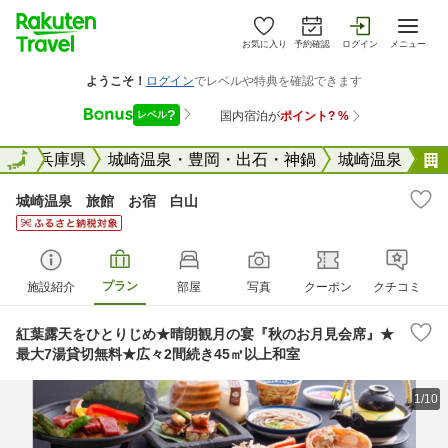
お気に入り
予約確認
ログイン
メニュー
全国
全国
兵庫県
城崎温泉・豊岡・出石・神鍋
城崎温泉
城崎温泉 旅館 お宿 白山
プラン
施設紹介
部屋
写真
クーポン
クチコミ
紅葉露天をひとりじめ★晴朗観月の宴『秋のお月見会席』★
最大7湯貸切無料★広々2間続き45㎡以上和室
1/10