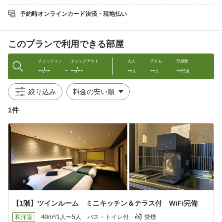
フロントまでお伝えください
予約時オンラインカード決済・現地払い
■朝食：弁当について
月、火、金、土→洋弁当
日、水→和弁当
このプランで利用できる部屋
火、木→タマゴサンド
※火曜は隔週で洋弁当かタマゴサンド
※予告なく内容が変更になることもあるので予めご了承ください
チェックイン
チェックアウト
大人
子ども
部屋数
--/--
--/--
--
--
--
※朝食は部屋の前の台に朝8時までに置かせていただきます
〜
人
人
部屋
※朝食不要の方は、備考欄にご記入ください
絞り込み
■近隣の大浴場（誠の湯）
・営業時間：8:00-22:00（23時閉店）
1件
・アクセス：当館から徒歩約2分
※1予約につき1枚/人の入浴券。連泊の場合でも1枚/人の入浴券と
なります
■おすすめポイント
・UCC珈琲無料サービス（マイルド、シティロースト、炭火珈
琲）
└アールグレイ、緑茶もお飲み頂けます
・阿闍梨餅をお茶菓子として無料サービス
【1階】ツインルーム ミニキッチン＆テラス付 WiFi完備
■観光
西本願寺…徒歩約14分
和洋室
40m²/1人〜5人
バス・トイレ付
禁煙