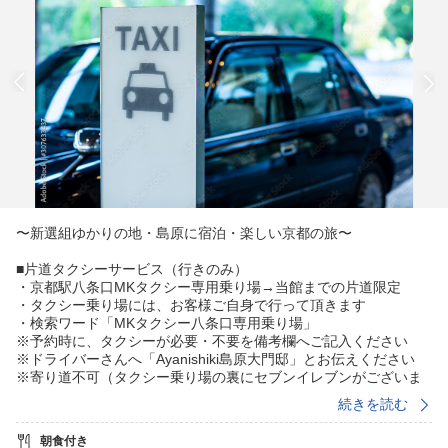
〜新選組ゆかりの地・島原に宿泊・楽しい京都の旅〜
■片道タクシーサービス（行きのみ）
・京都駅八条口MKタクシー専用乗り場→当館までの片道限定
・タクシー乗り場には、お客様ご自身で行って頂きます
・検索ワード「MKタクシー八条口専用乗り場」
※予約時に、タクシーが必要・不要を備考欄へご記入ください
※ドライバーさんへ「Ayanishiki島原大門邸」とお伝えください
※寄り道不可（タクシー乗り場の裏にセブンイレブンがございま
すので、必要なお客様は、お買い物をお済ませの上、ご乗車くだ
続きを読む
さい）
※タクシー代は、当館がお支払いしますので、到着しましたら、
朝食付き