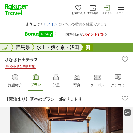
お気に入り
予約確認
ログイン
メニュー
全国
全国
群馬県
水上・猿ヶ京・沼田
さなざわ&#14242
さなざわ㞢テラス
プラン
施設紹介
部屋
写真
クーポン
クチコミ
【素泊まり】基本のプラン 3階ドミトリー
1/4