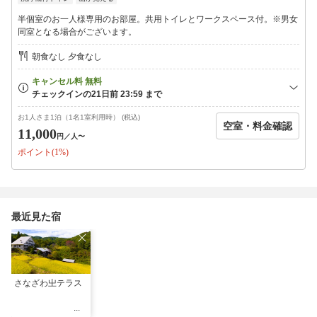
半個室のお一人様専用のお部屋。共用トイレとワークスペース付。※男女
同室となる場合がございます。
朝食なし 夕食なし
お1人さま1泊（1名1室利用時） (税込)
空室・料金確認
11,000
円
／人〜
ポイント(1%)
最近見た宿
さなざわ㞢テラス