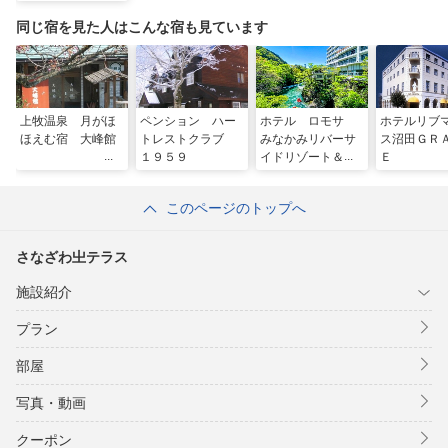
同じ宿を見た人はこんな宿も見ています
上牧温泉 月がほ
ペンション ハー
ホテル ロモサ
ホテルリブ
ほえむ宿 大峰館
トレストクラブ
みなかみリバーサ
ス沼田ＧＲ
１９５９
イドリゾート＆ス
Ｅ
パ
このページのトップへ
さなざわ㞢テラス
施設紹介
プラン
部屋
写真・動画
クーポン