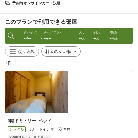
ご利用いただけますで、囲炉裏スペースでお好きな時間に食事を
予約時オンラインカード決済
楽しむことができます。
※徒歩圏内にコンビニやスーパーはございません。
このプランで利用できる部屋
★チェックイン後の門限なし
チェックイン時に玄関の施錠番号をお伝えいたしますので、急い
でお戻りいただく必要はございません。
チェックイン
チェックアウト
大人
子ども
部屋数
--/--
--/--
--
--
--
夜は街灯が少なく暗いため、お気をつけてお戻りください。
〜
人
人
部屋
★一人旅にもおすすめ！
絞り込み
1部屋に4個室のドミトリータイプで、水回りや冷蔵庫などは共用
となります。
1件
ベッドタイプと敷布団タイプの個室があります。
※男女同室となる場合あり
■ご案内
・チェックイン：15時〜19時（20時以降スタッフ不在となりま
す。19時までに必ずチェックインをお済ませください。）
・チェックアウト：〜10時
※みなかみのタクシーは営業時間が短いためご注意ください。
3階ドミトリー_ベッド
シングル
1人
トイレ付
禁煙
洗浄機付トイレ
山が見える