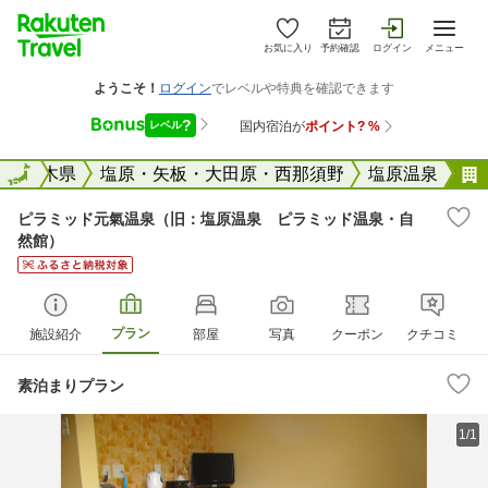
お気に入り
予約確認
ログイン
メニュー
全国
栃木県
全国
塩原・矢板・大田原・西那須野
塩原温泉
ピラミッド元氣温泉（旧：塩原温泉 ピラミッド温泉・自
然館）
プラン
施設紹介
部屋
写真
クーポン
クチコミ
素泊まりプラン
1/1