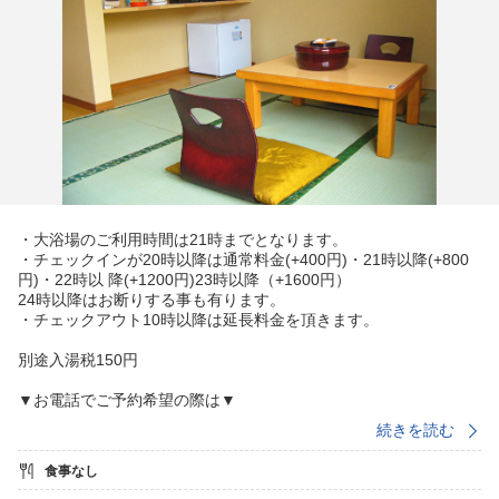
・大浴場のご利用時間は21時までとなります。
・チェックインが20時以降は通常料金(+400円)・21時以降(+800
円)・22時以 降(+1200円)23時以降（+1600円）
24時以降はお断りする事も有ります。
・チェックアウト10時以降は延長料金を頂きます。
別途入湯税150円
▼お電話でご予約希望の際は▼
【楽天トラベル宿泊予約センター ⇒ 050-5213-4754 / 24時間対
続きを読む
応】
【グループ予約専用ダイヤル ⇒ 050-5213-4754 / 24時間対応】
食事なし
オペレーターに『塩原温泉 ピラミッド温泉・自然館』とお申し付