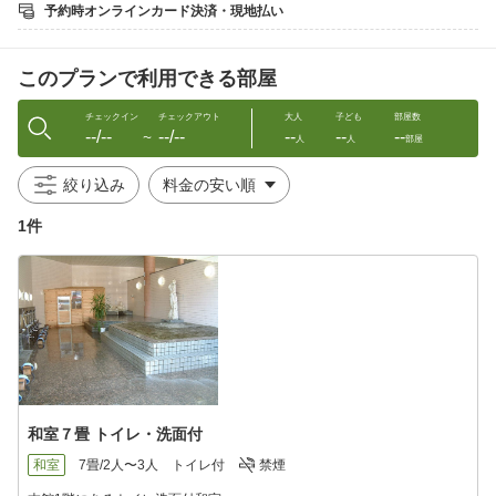
けください。
予約時オンラインカード決済・現地払い
このプランで利用できる部屋
チェックイン
チェックアウト
大人
子ども
部屋数
--/--
--/--
--
--
--
〜
人
人
部屋
絞り込み
1件
和室７畳 トイレ・洗面付
和室
7畳/2人〜3人
トイレ付
禁煙