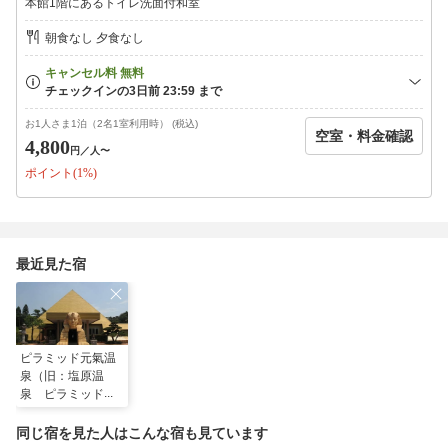
本館1階にあるトイレ洗面付和室
朝食なし 夕食なし
お1人さま1泊（2名1室利用時） (税込)
空室・料金確認
4,800
円
／人〜
ポイント(1%)
最近見た宿
ピラミッド元氣温
泉（旧：塩原温
泉 ピラミッド温
泉・自然館）
同じ宿を見た人はこんな宿も見ています