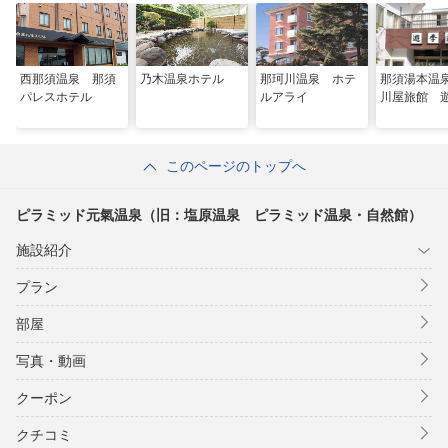
西那須温泉 那須
乃木温泉ホテル
那珂川温泉 ホテ
那須湯本温
パレスホテル
ルアライ
川屋旅館 
このページのトップへ
ピラミッド元氣温泉（旧：塩原温泉 ピラミッド温泉・自然館）
施設紹介
プラン
部屋
写真・動画
クーポン
クチコミ