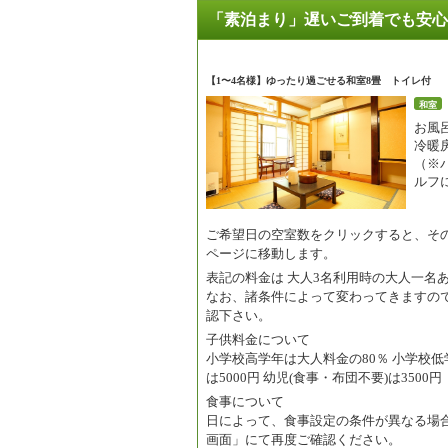
「素泊まり」遅いご到着でも安心
【1〜4名様】ゆったり過ごせる和室8畳 トイレ付
和室
お風呂
冷暖
（※
ルフ
ご希望日の空室数をクリックすると、そ
ページに移動します。
表記の料金は
大人3名利用時の大人一名
なお、諸条件によって変わってきますの
認下さい。
子供料金について
小学校高学年は大人料金の80％ 小学校低学
は5000円 幼児(食事・布団不要)は3500円
食事について
日によって、食事設定の条件が異なる場
画面」にて再度ご確認ください。