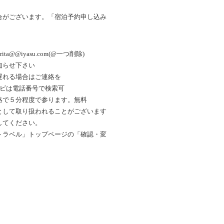
合がございます。「宿泊予約申し込み
ta@@iyasu.com(@一つ削除)
知らせ下さい
遅れる場合はご連絡を
ナビは電話番号で検索可
絡で５分程度で参ります。無料
として取り扱われることがございます
してください。
トラベル」トップページの「確認・変