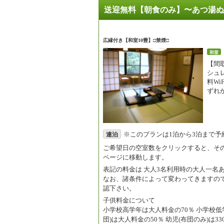
送迎無料【朝食のみ】〜あつ湯ぬ
広縁付き【和室10畳】□禁煙□
和室
【間
シュ
料Wi
ずれ
※このプランは1泊から3泊まで予
連泊
ご希望日の空室数をクリックすると、そ
ページに移動します。
表記の料金は
大人3名利用時の大人一名
なお、諸条件によって変わってきますの
認下さい。
子供料金について
小学校高学年は大人料金の70％ 小学校低学
団)は大人料金の50％ 幼児(布団のみ)は33