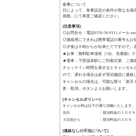
食事について
日によって、食事設定の条件が異なる場
画面」にて再度ご確認ください。
[注意事項]
◎お問合せ：電話0556-36-0111メール:mori
◎連絡用にできれば携帯電話の番号もお
◎夕食は６時からが出来たてですので。
★お車：無料駐車場有（5台、先着順）
★電車：下部温泉駅にご到着次第、ご連
チェックイン時間を過ぎるとキャンセル
ので、遅れる場合は必ず宿泊施設に連絡
キャンセルの場合は、可能な限り「楽天
更・取消」ボタンよりお願いします。
[キャンセルポリシー]
キャンセル料は以下の通り頂戴いたします。
当日　　　　　　　　：宿泊料金の１００％
３日前から　　　　　：宿泊料金の３０％　
[連絡なしの不泊について]