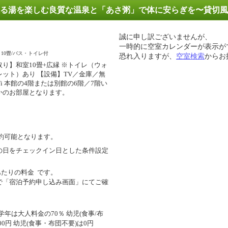
る湯を楽しむ良質な温泉と「あさ粥」で体に安らぎを〜貸切風
誠に申し訳ございませんが、
一時的に空室カレンダーが表示が
10畳/バス・トイレ付
恐れ入りますが、
空室検索
からお
取り】和室10畳+広縁 ※トイレ（ウォ
レット）あり 【設備】TV／金庫／無
Fi 本館の4階または別館の6階／7階い
かのお部屋となります。
約可能となります。
の日をチェックイン日とした条件設定
あたりの料金
です。
で「宿泊予約申し込み画面」にてご確
年は大人料金の70％ 幼児(食事/布
00円 幼児(食事・布団不要)は0円