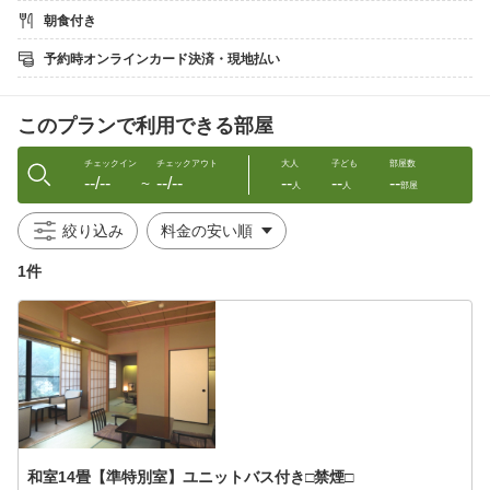
————————————————————————
朝食付き
●ご朝食
予約時オンラインカード決済・現地払い
温泉水で炊いた「あさ粥」などの和食膳をお召し上がりくださ
い。
このプランで利用できる部屋
●お子様
・アレルギー対応可（要予約・品数により別途料金）
・乳幼児にはごはん／おかゆのサービスがございます
チェックイン
チェックアウト
大人
子ども
部屋数
--/--
--/--
--
--
--
〜
人
人
部屋
●温泉
〜「泉質の良さ」をご堪能ください〜
絞り込み
飲む温泉としても知られ、販売もされています。
・大浴場『南天の湯』
1件
・地元身延町の竹炭をあしらった内湯『守の湯』
・貸切風呂『アクア』(別途料金：1組1回のご利用につき1000円)
（1組1回のご利用。万が一夜ご入浴できない場合は翌朝優先的に
入浴できるようフロントにて調整いたします。）
※展望露天風呂『月の湯』の営業は改修のため、現在休止してお
ります。
●設備・サービス
・Wi−Fi無料
・加湿器（貸出）
和室14畳【準特別室】ユニットバス付き□禁煙□
・駐車場10台無料