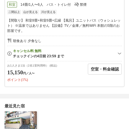
・下部温泉駅〜当館の送迎無料。ご連絡ください。
和室
14畳/1人〜6人
バス・トイレ付
禁煙
・マッサージ19:00〜22:00（フロントにてご予約）
二間以上
山が見える
川が見える
●観光・イベント
【間取り】 和室8畳+和室6畳+広縁 【風呂】ユニットバス（ウォシュレッ
・富士五湖の『本栖湖』／車で39分
ト） ※温泉ではありません 【設備】TV／金庫／無料WiFi 本館の5階のお
・神明の花火大会／車で30分
部屋です。
・湯の奥金山博物館／徒歩15分
・身延山／車で19分
朝食あり 夕食なし
・富士川クラフトパーク／車で8分
イベントの開催状況や施設の開館状況についてはお確かめいただ
いてからお越しくださいませ。
お1人さま1泊（2名1室利用時） (税込)
空室・料金確認
15,150
円
／人〜
ポイント(1%)
最近見た宿