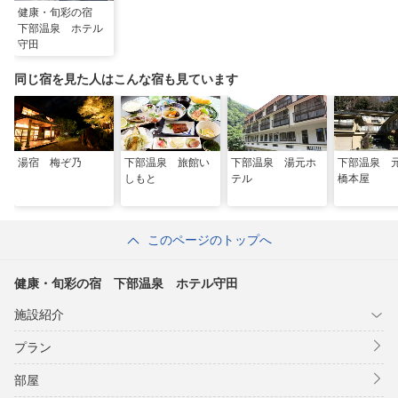
健康・旬彩の宿
下部温泉 ホテル
守田
同じ宿を見た人はこんな宿も見ています
湯宿 梅ぞ乃
下部温泉 旅館い
下部温泉 湯元ホ
下部温泉
しもと
テル
橋本屋
このページのトップへ
健康・旬彩の宿 下部温泉 ホテル守田
施設紹介
プラン
部屋