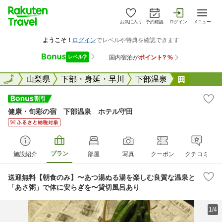
お気に入り
予約確認
ログイン
メニュー
全国
全国
山梨県
下部・身延・早川
下部温泉
健康・旬
健康・旬彩の宿 下部温泉 ホテル守田
プラン
施設紹介
部屋
写真
クーポン
クチコミ
送迎無料【朝食のみ】〜あつ湯ぬる湯を楽しむ良質な温泉と
「あさ粥」で体に安らぎを〜貸切風呂あり
1/4