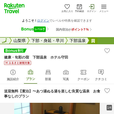
お気に入り
予約確認
ログイン
メニュー
全国
全国
山梨県
下部・身延・早川
下部温泉
健康・旬
健康・旬彩の宿 下部温泉 ホテル守田
プラン
施設紹介
部屋
写真
クーポン
クチコミ
送迎無料【素泊】〜あつ湯ぬる湯を楽しむ良質な温泉 お食
事なしのプラン
1/4