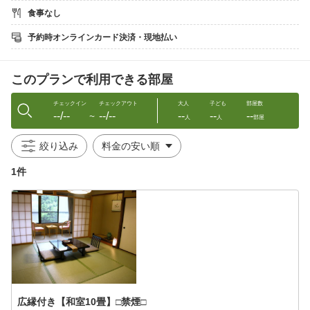
●温泉
食事なし
〜「泉質の良さ」をご堪能ください〜
飲む温泉としても知られ、販売もされています。
予約時オンラインカード決済・現地払い
・大浴場『南天の湯』
・地元身延町の竹炭をあしらった内湯『守の湯』
・貸切風呂『アクア』(別途料金：1組1回のご利用につき1000円)
このプランで利用できる部屋
（1組1回のご利用。万が一夜ご入浴できない場合は翌朝優先的に
入浴できるようフロントにて調整いたします。）
※展望露天風呂『月の湯』の営業は改修のため、現在休止してお
チェックイン
チェックアウト
大人
子ども
部屋数
--/--
--/--
--
--
--
ります。
〜
人
人
部屋
●設備・サービス
絞り込み
・Wi−Fi無料
・加湿器（貸出）
1件
・駐車場10台無料
・下部温泉駅〜当館の送迎無料。ご連絡ください。
・マッサージ19:00〜22:00（フロントにてご予約）
●観光・イベント
・富士五湖の『本栖湖』／車で39分
・神明の花火大会／車で30分
・湯の奥金山博物館／徒歩15分
・身延山／車で19分
・富士川クラフトパーク／車で8分
広縁付き【和室10畳】□禁煙□
イベントの開催状況や施設の開館状況についてはお確かめいただ