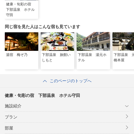
健康・旬彩の宿
下部温泉 ホテル
守田
同じ宿を見た人はこんな宿も見ています
湯宿 梅ぞ乃
下部温泉 旅館い
下部温泉 湯元ホ
下部温泉
しもと
テル
橋本屋
このページのトップへ
健康・旬彩の宿 下部温泉 ホテル守田
施設紹介
プラン
部屋