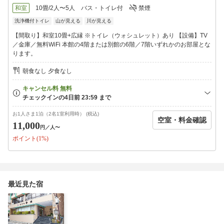
いてからお越しくださいませ。
和室
10畳/2人〜5人
バス・トイレ付
禁煙
洗浄機付トイレ
山が見える
川が見える
【間取り】和室10畳+広縁 ※トイレ（ウォシュレット）あり 【設備】TV
／金庫／無料WiFi 本館の4階または別館の6階／7階いずれかのお部屋とな
ります。
朝食なし 夕食なし
お1人さま1泊（2名1室利用時） (税込)
空室・料金確認
11,000
円
／人〜
ポイント(1%)
最近見た宿