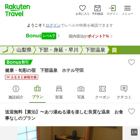
お気に入り
予約確認
ログイン
メニュー
全国
全国
山梨県
下部・身延・早川
下部温泉
健康・旬
健康・旬彩の宿 下部温泉 ホテル守田
プラン
施設紹介
部屋
写真
クーポン
クチコミ
送迎無料【素泊】〜あつ湯ぬる湯を楽しむ良質な温泉 お食
事なしのプラン
1/4