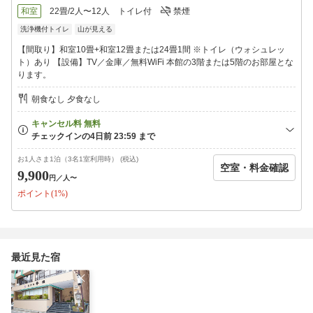
いてからお越しくださいませ。
和室
22畳/2人〜12人
トイレ付
禁煙
洗浄機付トイレ
山が見える
【間取り】和室10畳+和室12畳または24畳1間 ※トイレ（ウォシュレッ
ト）あり 【設備】TV／金庫／無料WiFi 本館の3階または5階のお部屋とな
ります。
朝食なし 夕食なし
お1人さま1泊（3名1室利用時） (税込)
空室・料金確認
9,900
円
／人〜
ポイント(1%)
最近見た宿