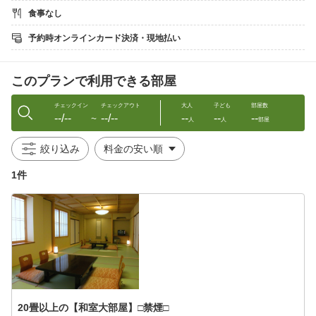
●温泉
食事なし
〜「泉質の良さ」をご堪能ください〜
飲む温泉としても知られ、販売もされています。
予約時オンラインカード決済・現地払い
・大浴場『南天の湯』
・地元身延町の竹炭をあしらった内湯『守の湯』
・貸切風呂『アクア』(別途料金：1組1回のご利用につき1000円)
このプランで利用できる部屋
（1組1回のご利用。万が一夜ご入浴できない場合は翌朝優先的に
入浴できるようフロントにて調整いたします。）
※展望露天風呂『月の湯』の営業は改修のため、現在休止してお
チェックイン
チェックアウト
大人
子ども
部屋数
--/--
--/--
--
--
--
ります。
〜
人
人
部屋
●設備・サービス
絞り込み
・Wi−Fi無料
・加湿器（貸出）
1件
・駐車場10台無料
・下部温泉駅〜当館の送迎無料。ご連絡ください。
・マッサージ19:00〜22:00（フロントにてご予約）
●観光・イベント
・富士五湖の『本栖湖』／車で39分
・神明の花火大会／車で30分
・湯の奥金山博物館／徒歩15分
・身延山／車で19分
・富士川クラフトパーク／車で8分
20畳以上の【和室大部屋】□禁煙□
イベントの開催状況や施設の開館状況についてはお確かめいただ