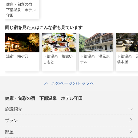
健康・旬彩の宿
下部温泉 ホテル
守田
同じ宿を見た人はこんな宿も見ています
湯宿 梅ぞ乃
下部温泉 旅館い
下部温泉 湯元ホ
下部温泉
しもと
テル
橋本屋
このページのトップへ
健康・旬彩の宿 下部温泉 ホテル守田
施設紹介
プラン
部屋