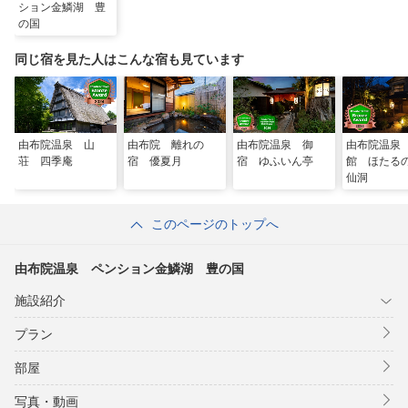
ション金鱗湖 豊
の国
同じ宿を見た人はこんな宿も見ています
由布院温泉 山
由布院 離れの
由布院温泉 御
由布院温泉
荘 四季庵
宿 優夏月
宿 ゆふいん亭
館 ほた
仙洞
このページのトップへ
由布院温泉 ペンション金鱗湖 豊の国
施設紹介
プラン
部屋
写真・動画