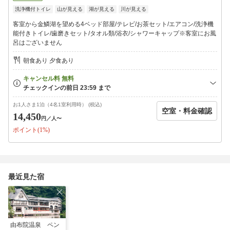
洗浄機付トイレ
山が見える
湖が見える
川が見える
＜大浴場のご案内＞06:00~23:00まで利用可能
豊の湯/霧の湯/露天風呂をご用意しております。
客室から金鱗湖を望める4ベッド部屋/テレビ/お茶セット/エアコン/洗浄機
日々の疲れを癒し、心行くまで温泉をお楽しみ下さいませ。
能付きトイレ/歯磨きセット/タオル類/浴衣/シャワーキャップ※客室にお風
〜バスアメニティ〜
呂はございません
シャンプー・リンス・ボディーソープ・お風呂セット
朝食あり 夕食あり
【ご注意ください】
・当施設はエレベーターがなく、階段が多い施設となります。
予めご了承くださいませ。
・チェックイン時間が18:00を過ぎる場合は必ずご連絡下さい。
・各種クーポン御利用の場合は、クレジットカード支払いは出来
お1人さま1泊（4名1室利用時） (税込)
空室・料金確認
ません。
14,450
円
／人〜
・当施設の門限は23:00となります。
ポイント(1%)
・和室を2部屋ご利用希望の場合、両隣ではなく、1階・2階に分か
れます。
最近見た宿
由布院温泉 ペン