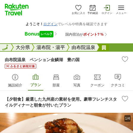
お気に入り
予約確認
ログイン
メニュー
全国
全国
大分県
湯布院・湯平
由布院温泉
由布院温泉
由布院温泉 ペンション金鱗湖 豊の国
プラン
施設紹介
部屋
写真
クーポン
クチコミ
【夕朝食】厳選した九州産の素材を使用。豪華フレンチスタ
イルディナーと朝食が付いたプラン
1/4