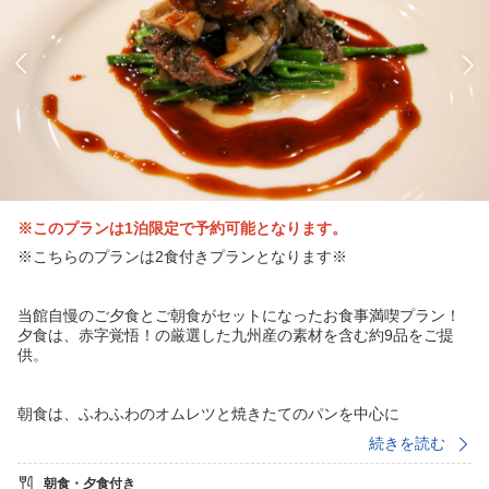
※このプランは1泊限定で予約可能となります。
※こちらのプランは2食付きプランとなります※
当館自慢のご夕食とご朝食がセットになったお食事満喫プラン！
夕食は、赤字覚悟！の厳選した九州産の素材を含む約9品をご提
供。
朝食は、ふわふわのオムレツと焼きたてのパンを中心に
サラダ、スープ、フルーツ、ジュース類がついたセットになって
続きを読む
おります。
※ 12/31〜1/3ご宿泊のお客様の朝食はおせち料理です。
朝食・夕食付き