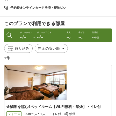
金鱗湖を臨むレストランにて由布市の新鮮な食材をふんだんに使
予約時オンラインカード決済・現地払い
った
お食事をどうぞ、ご堪能下さいませ。
このプランで利用できる部屋
金鱗湖のほとりに位置する当館は
まるで金鱗湖に浮んでいるような感覚を楽しめます。
客室、大浴場、レストラン全てから眺めることができます。
チェックイン
チェックアウト
大人
子ども
部屋数
--/--
--/--
--
--
--
〜
人
人
部屋
【ここがおすすめ！3つのポイント！】
1.温泉は厳選かけ流し！
絞り込み
2.客室の蛇口からは温泉が流れます！
3.由布院で飲泉できる温泉は数か所、その1つが当館です！
1件
＜客室のご案内＞
当館では3部屋タイプご用意しております。
ツイン/和室/4ベッドルーム ご都合に合わせてお選びくださいま
せ。
〜アメニティ〜
テレビ/お茶セット/エアコン/洗浄機能付きトイレ
歯磨きセット/タオル類/浴衣/シャワーキャップ
※トイレは洗浄機能付きとなります。
金鱗湖を臨む4ベッドルーム【Wi-Fi無料・禁煙】トイレ付
※各客室にお風呂はついておりません。大浴場をご利用くださ
い。
フォース
20m²/3人〜4人
トイレ付
禁煙