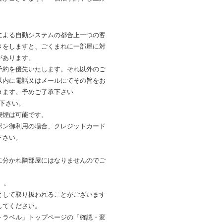
による自動システムの都合上一つの客
きをしますと、ごくまれに一部屋に対
があります。
予約を優先いたします。それ以外のご
以内に電話又はメールにてその旨をお
きます。予めご了承下さい
報下さい。
喫煙は可能です。
ポン御利用の場合、クレジットカード
下さい。
に分かれ隣部屋にはなりませんのでご
）。
として取り扱われることがございます
してください。
トラベル」トップページの「確認・変