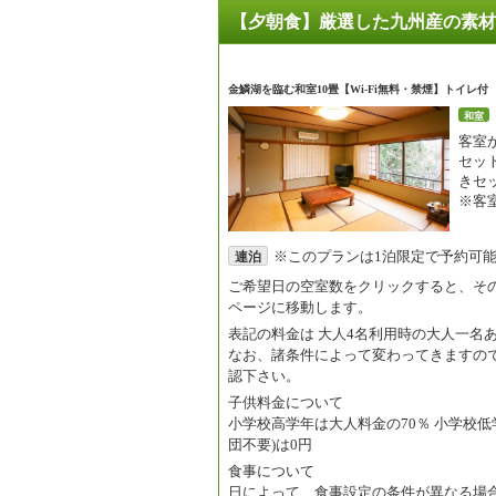
【夕朝食】厳選した九州産の素材
金鱗湖を臨む和室10畳【Wi-Fi無料・禁煙】トイレ付
和室
客室
セッ
きセ
※客
※このプランは1泊限定で予約可
連泊
ご希望日の空室数をクリックすると、そ
ページに移動します。
表記の料金は
大人4名利用時の大人一名
なお、諸条件によって変わってきますの
認下さい。
子供料金について
小学校高学年は大人料金の70％ 小学校低
団不要)は0円
食事について
日によって、食事設定の条件が異なる場