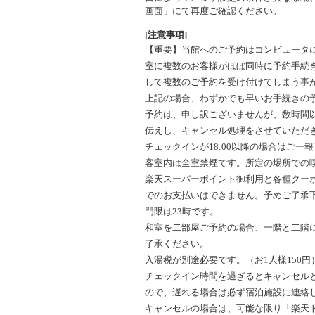
画面」にて再度ご確認ください。
[注意事項]
【重要】当館へのご予約はコンピュータ
室に複数のお客様がほぼ同時に予約手続
して複数のご予約を受け付けてしまう事
上記の場合、わずかでも早いお手続きの
予約は、申し訳ございませんが、数時間
伝えし、キャンセル処理をさせていただ
チェックインが18:00以降の場合はご一
客室内は全室禁煙です。所定の場所での
楽天スーパーポイント御利用と各種クー
でのお支払いはできません。予めご了承
門限は23時です。
和室を二部屋ご予約の場合、一階と二階
了承ください。
入湯税が別途必要です。（お1人様150円
チェックイン時間を過ぎるとキャンセル
ので、遅れる場合は必ず宿泊施設に連絡
キャンセルの場合は、可能な限り「楽天