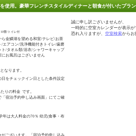
を使用。豪華フレンチスタイルディナーと朝食が付いたプラン
誠に申し訳ございませんが、
一時的に空室カレンダーが表示が
10畳/トイレ付
恐れ入りますが、
空室検索
からお
から金鱗湖を望める和室/テレビ/お茶
ト/エアコン/洗浄機能付きトイレ/歯磨
ット/タオル類/浴衣/シャワーキャップ
室にお風呂はございません
能となります。
の日をチェックイン日とした条件設定
あたりの料金
です。
で「宿泊予約申し込み画面」にてご確
学年は大人料金の70％ 幼児(食事・布
合がございます。「宿泊予約申し込み