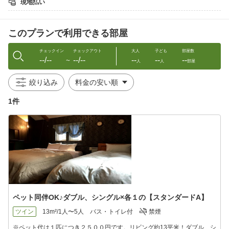
現地払い
・当プランはペット代が含まれておりません。現地にて、別途1匹
につき2，500円（税込）頂きます
このプランで利用できる部屋
▼ご宿泊条件
・トイレのしつけが出来ている
・予防接種を受けている
チェックイン
チェックアウト
大人
子ども
部屋数
--/--
--/--
--
--
--
・無駄吠えしない。お留守番が出来る
〜
人
人
部屋
▼注意事項
絞り込み
・支払い方法は「現金のみ」になります
・ご宿泊は、小・中型犬に限ります
1件
・発情中のご宿泊はご遠慮願います
・室内及びバスルームでのブラッシングやシャンプー、マーキン
グはお断りいたします
寝具でのご一緒の就寝もご遠慮願います
・他のお客様とのトラブルにならないよう、
フロントへお越しの際は移動用ゲージ等に入れてお越し下さい
・客室内の備品の破損、汚損の場合、飼い主様に清掃代・クリー
ニング代を請求させて頂きます
他のお客様に危害や損害を与えた場合も同様です
ペット同伴OK♪ダブル、シングル×各１の【スタンダードA】
▼当館からのお願い
・ご予約時は、備考欄に必ずペットの種類と数のご入力をお願い
ツイン
13m²/1人〜5人
バス・トイレ付
禁煙
致します
ご入力がない場合、ペット同伴での宿泊ができない場合がござ
※ペット代は１匹につき２５００円です。リビング約13平米！ダブル、シ