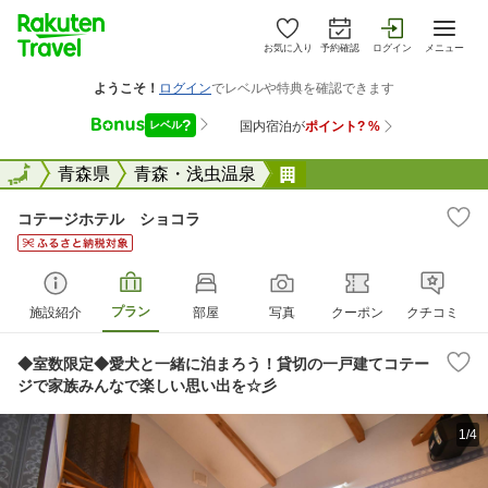
お気に入り
予約確認
ログイン
メニュー
全国
全国
青森県
青森・浅虫温泉
コテージホテル ショ
コテージホテル ショコラ
プラン
施設紹介
部屋
写真
クーポン
クチコミ
◆室数限定◆愛犬と一緒に泊まろう！貸切の一戸建てコテー
ジで家族みんなで楽しい思い出を☆彡
1/4