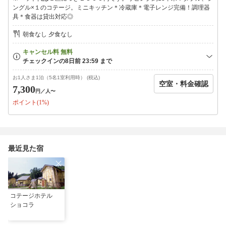
います
ングル×１のコテージ。ミニキッチン＊冷蔵庫＊電子レンジ完備！調理器
・ご予約時は携帯番号のご記入をお願い致します
具＊食器は貸出対応◎
・予定よりも大幅にご到着が遅れる場合、必ずご連絡下さいませ
朝食なし 夕食なし
★☆当館のご案内☆★
◇設備・備品
ミニキッチン、冷蔵庫、電子レンジ、テレビ、エアコン、ガスス
トーブ、ドライヤー、電気ポット
お1人さま1泊（5名1室利用時） (税込)
空室・料金確認
7,300
◇アメニティ
円
／人〜
バスタオル、フェイスタオル、バスマット、全身シャンプー、歯
ポイント(1%)
ブラシ
◇小学生以下のお子様は無料ですが
お布団をご利用の場合、現地にて別途2，500円（税込）頂戴い
たします
最近見た宿
コテージホテル
ショコラ