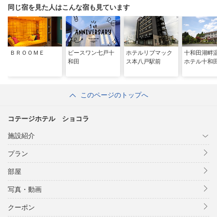
同じ宿を見た人はこんな宿も見ています
ＢＲＯＯＭＥ
ピースワン七戸十
ホテルリブマック
十和田湖
和田
ス本八戸駅前
ホテル十和
このページのトップへ
コテージホテル ショコラ
施設紹介
プラン
部屋
写真・動画
クーポン