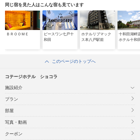
同じ宿を見た人はこんな宿も見ています
ＢＲＯＯＭＥ
ピースワン七戸十
ホテルリブマック
十和田湖
和田
ス本八戸駅前
ホテル十和
このページのトップへ
コテージホテル ショコラ
施設紹介
プラン
部屋
写真・動画
クーポン