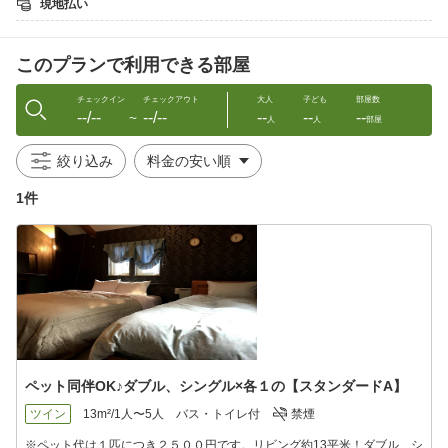
現地払い
◇貸出用品
ＢＢＱコンロ、焼き網、木炭用トング、食器類、調理器具
このプランで利用できる部屋
◇東屋利用可能時間
チェックイン〜21：00まで
チェックイン
チェックアウト
大人
子ども
部屋数
--/--
--/--
--
--
--
他のお客様のご迷惑となりますので、21時完全撤退にご協力お願
〜
人
人
部屋
いいたします。
絞り込み
◇周辺お買いもの情報
※当館では、宿泊時やＢＢＱ時の食材・調味料等は取り扱って
1件
おりません。
必要なお客様は、以下の近隣スーパー・コンビニ等をご利用
ください。
・ザ・ビッグ 青森東店（マックスバリュー）…お車で約15分
・ユニバース ラ・セラ 東バイパスショッピングセンター…お車
で約15分
・ローソン 青森諏訪沢店…お車で約10分
★☆当館のご案内☆★
◇設備・備品
ペット同伴OK♪ダブル、シングル×各１の【スタンダードA】
ミニキッチン、冷蔵庫、電子レンジ、テレビ、
DVDプレイヤー、ビデオデッキ、エアコン、ガスストーブ、ド
ツイン
13m²/1人〜5人
バス・トイレ付
禁煙
ライヤー、電気ポット
※ペット代は１匹につき２５００円です。リビング約13平米！ダブル、シ