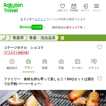
お気に入り
予約確認
ログイン
メニュー
全国
全国
青森県
青森・浅虫温泉
コテージホテル ショ
コテージホテル ショコラ
プラン
施設紹介
部屋
写真
クーポン
クチコミ
ファミリー 食材を持ち寄って楽しもう！BBQセットは貸出
でお手軽バーべーキュー♪
1/4