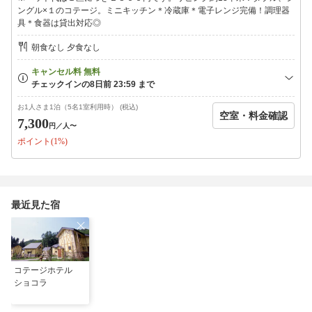
◇アメニティ
ングル×１のコテージ。ミニキッチン＊冷蔵庫＊電子レンジ完備！調理器
バスタオル、フェイスタオル、バスマット、全身シャンプー、
具＊食器は貸出対応◎
歯ブラシ
朝食なし 夕食なし
〜＊その他のご案内＊〜
◇支払い方法は「現金のみ」になります
◇室内でのバーベキューはできません
◇各棟によって、ベッドの数が異なります
お1人さま1泊（5名1室利用時） (税込)
ベッド数以上の人数でご予約の場合は、お布団にて対応いたし
空室・料金確認
7,300
ます
円
／人〜
◇小学生以下のお子様は無料ですが、
ポイント(1%)
お布団をご利用の場合、現地にて別途2，500円（税込）頂戴い
たします
◇予約時から人数が追加になる場合は有料ですので必ずご連絡を
お願いいたします
◇当日ご連絡をさせて頂く場合がございますので、携帯番号のご
最近見た宿
記入をお願いいたします
コテージホテル
ショコラ