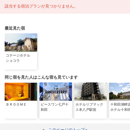
該当する宿泊プランが見つかりません。
最近見た宿
コテージホテル
ショコラ
同じ宿を見た人はこんな宿も見ています
ＢＲＯＯＭＥ
ピースワン七戸十
ホテルリブマック
十和田湖
和田
ス本八戸駅前
ホテル十和
このページのトップへ