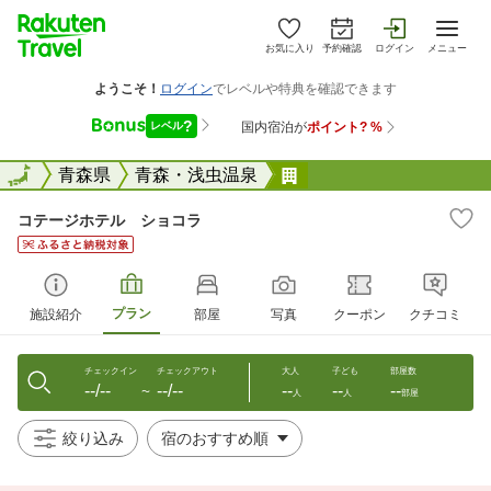
お気に入り
予約確認
ログイン
メニュー
全国
全国
青森県
青森・浅虫温泉
コテージホテル ショ
コテージホテル ショコラ
プラン
施設紹介
部屋
写真
クーポン
クチコミ
チェックイン
チェックアウト
大人
子ども
部屋数
--/--
--/--
--
--
--
〜
人
人
部屋
絞り込み