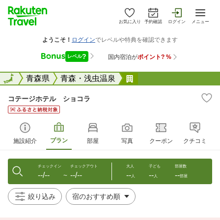
お気に入り
予約確認
ログイン
メニュー
全国
全国
青森県
青森・浅虫温泉
コテージホテル ショ
コテージホテル ショコラ
プラン
施設紹介
部屋
写真
クーポン
クチコミ
チェックイン
チェックアウト
大人
子ども
部屋数
--/--
--/--
--
--
--
〜
人
人
部屋
絞り込み