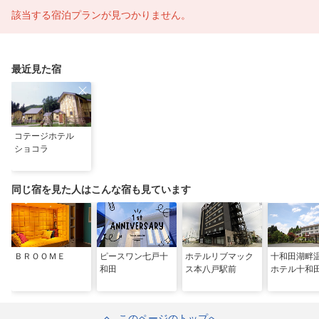
該当する宿泊プランが見つかりません。
最近見た宿
コテージホテル
ショコラ
同じ宿を見た人はこんな宿も見ています
ＢＲＯＯＭＥ
ピースワン七戸十
ホテルリブマック
十和田湖
和田
ス本八戸駅前
ホテル十和
このページのトップへ