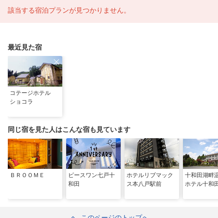
該当する宿泊プランが見つかりません。
最近見た宿
コテージホテル
ショコラ
同じ宿を見た人はこんな宿も見ています
ＢＲＯＯＭＥ
ピースワン七戸十
ホテルリブマック
十和田湖
和田
ス本八戸駅前
ホテル十和
このページのトップへ