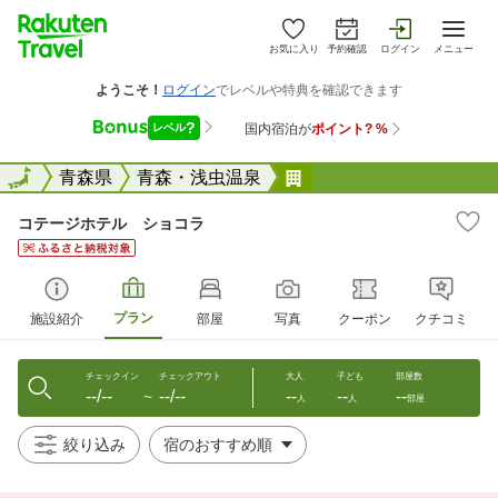
お気に入り
予約確認
ログイン
メニュー
全国
全国
青森県
青森・浅虫温泉
コテージホテル ショ
コテージホテル ショコラ
プラン
施設紹介
部屋
写真
クーポン
クチコミ
チェックイン
チェックアウト
大人
子ども
部屋数
--/--
--/--
--
--
--
〜
人
人
部屋
絞り込み