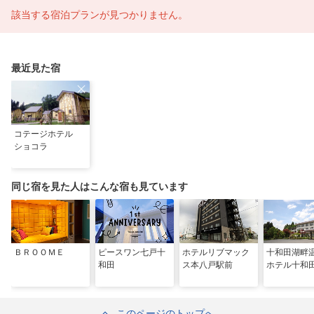
該当する宿泊プランが見つかりません。
最近見た宿
コテージホテル
ショコラ
同じ宿を見た人はこんな宿も見ています
ＢＲＯＯＭＥ
ピースワン七戸十
ホテルリブマック
十和田湖
和田
ス本八戸駅前
ホテル十和
このページのトップへ