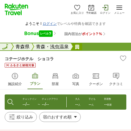
お気に入り
予約確認
ログイン
メニュー
全国
全国
青森県
青森・浅虫温泉
コテージホテル ショ
コテージホテル ショコラ
プラン
施設紹介
部屋
写真
クーポン
クチコミ
チェックイン
チェックアウト
大人
子ども
部屋数
--/--
--/--
--
--
--
〜
人
人
部屋
絞り込み