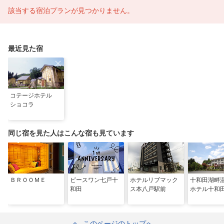
該当する宿泊プランが見つかりません。
最近見た宿
コテージホテル
ショコラ
同じ宿を見た人はこんな宿も見ています
ＢＲＯＯＭＥ
ピースワン七戸十
ホテルリブマック
十和田湖
和田
ス本八戸駅前
ホテル十和
このページのトップへ