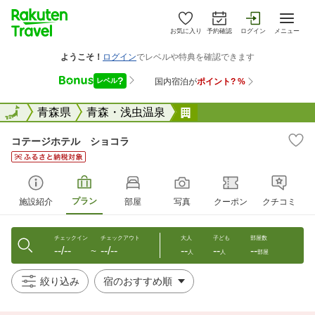
お気に入り
予約確認
ログイン
メニュー
全国
全国
青森県
青森・浅虫温泉
コテージホテル ショ
コテージホテル ショコラ
プラン
施設紹介
部屋
写真
クーポン
クチコミ
チェックイン
チェックアウト
大人
子ども
部屋数
--/--
--/--
--
--
--
〜
人
人
部屋
絞り込み