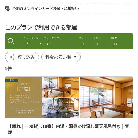
湯けむりと自然に包まれる、特別な温泉体験をお楽しみくださ
い。
予約時オンラインカード決済・現地払い
子ども連れのファミリー・3世代の家族旅行・カップル・夫婦の記
念日利用と幅広く好評いただいております
このプランで利用できる部屋
＜湯めぐりポイント＞
・18種すべて貸切制！予約不要・追加料金なしで入り放題
・加水・循環なしの本物の源泉かけ流し温泉
チェックイン
チェックアウト
大人
子ども
部屋数
--/--
--/--
--
--
--
・渓流沿い、森の中、滝見、岩盤など多彩なロケーション
〜
人
人
部屋
・春は新緑、夏は蛍、秋は紅葉、冬は雪見ー四季折々の風情
・スタンプラリー全制覇で記念品プレゼント！
絞り込み
【夕食】
1件
南館1階「お食事処・専用個室」にてご用意。
メインの上州牛とともに「鹿肉のたたき」と「馬刺し」をご提
供。
料理長が厳選した地元食材を使用し、季節の恵みを活かした会席
料理を
上州の自然の恵みとともにご堪能ください。
※鹿肉のたたき、馬刺しは2名様につき1皿ずつのご提供です。
＜お品書き一例＞
【離れ｜一棟貸し16畳】内湯・源泉かけ流し露天風呂付き｜禁
・鮟肝甘煮(あんきもあまに)
煙
・春菊のナムル