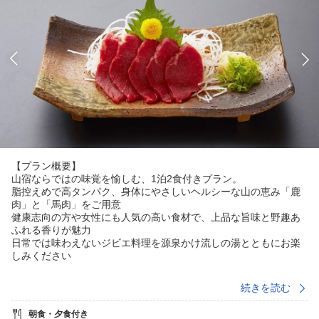
【プラン概要】
山宿ならではの味覚を愉しむ、1泊2食付きプラン。
脂控えめで高タンパク、身体にやさしいヘルシーな山の恵み「鹿
肉」と「馬肉」をご用意
健康志向の方や女性にも人気の高い食材で、上品な旨味と野趣あ
ふれる香りが魅力
日常では味わえないジビエ料理を源泉かけ流しの湯とともにお楽
しみください
【お風呂】
続きを読む
龍洞の最大の魅力は、“湯めぐりテーマパーク”の名にふさわしい全
18種類の源泉100％かけ流しの貸切露天風呂。
朝食・夕食付き