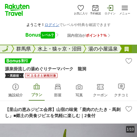
お気に入り
予約確認
ログイン
メニュー
全国
全国
群馬県
水上・猿ヶ京・沼田
湯の小屋温泉
源
源泉掛流しの湯めぐりテーマパーク 龍洞
プラン
施設紹介
部屋
写真
クーポン
クチコミ
【里山の恵みジビエ会席】山宿の味覚「鹿肉のたたき・馬刺
し」■郷土の美食ジビエを気軽に楽しむ｜2食付
1/10