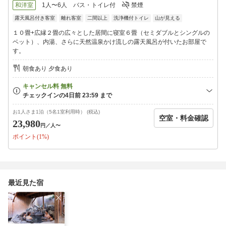
・長芋たらこ和え
和洋室
1人〜6人
バス・トイレ付
禁煙
・ラディシュと蕪のマリネ
露天風呂付き客室
離れ客室
二間以上
洗浄機付トイレ
山が見える
・小松菜のからし和え
・もみじ鱒
１０畳+広縁２畳の広々とした居間に寝室６畳（セミダブルとシングルの
・群馬県産こんにゃく
ベット）、内湯、さらに天然温泉かけ流しの露天風呂が付いたお部屋で
・鮎の唐揚げ
す。
・季節の天ぷら盛合せ
・ネパールカレー大根煮
朝食あり 夕食あり
・上州牛の陶板焼き(90g)
・地元産こしひかり（勝正さん家のお米）
・お吸い物
・香の者（自家製ぬか漬け）
・季節のデザート
お1人さま1泊（5名1室利用時） (税込)
空室・料金確認
・鹿肉・馬肉
23,980
円
／人〜
※季節や仕入れ状況により内容が変更となる場合がございます。
ポイント(1%)
【朝食】
温泉宿らしい和食膳をご用意。
炊き立ての地元のこしひかりに、旬の食材を使った小鉢やお味噌
最近見た宿
汁を添えて、
清らかな朝の空気とともに、穏やかな時間をお過ごしください。
【館内設備】
・駐車場無料