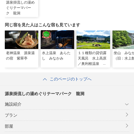
・貸切露天利用無料／予約不要（湯めぐりパスポート制）
源泉掛流しの湯め
・ロビーにて無料ドリンクサービス
ぐりテーマパー
ク 龍洞
同じ宿を見た人はこんな宿も見ています
老神温泉 源泉湯
水上温泉 あらた
１１種類の貸切露
坐山 みな
の宿 紫翠亭
し みなかみ
天風呂 水上高原
（旧：水上
／奥利根温泉 ホ
テルサンバード
このページのトップへ
源泉掛流しの湯めぐりテーマパーク 龍洞
施設紹介
プラン
部屋