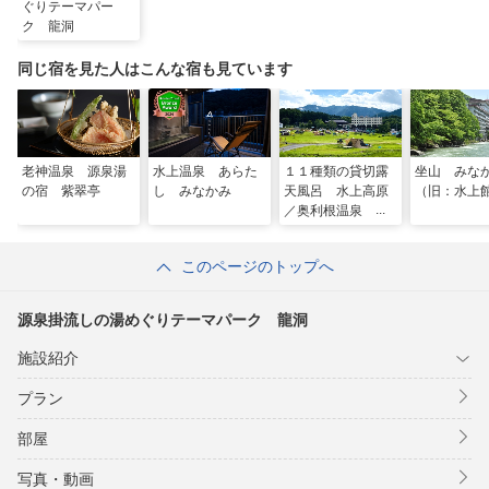
・ロビーにて無料ドリンクサービス
ぐりテーマパー
ク 龍洞
同じ宿を見た人はこんな宿も見ています
老神温泉 源泉湯
水上温泉 あらた
１１種類の貸切露
坐山 みな
の宿 紫翠亭
し みなかみ
天風呂 水上高原
（旧：水上
／奥利根温泉 ホ
テルサンバード
このページのトップへ
源泉掛流しの湯めぐりテーマパーク 龍洞
施設紹介
プラン
部屋
写真・動画