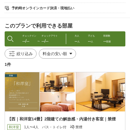
龍洞の最大の魅力は、“湯めぐりテーマパーク”の名にふさわしい全
18種類の源泉100％かけ流しの貸切露天風呂。
予約時オンラインカード決済・現地払い
湯けむりと自然に包まれる、特別な温泉体験をお楽しみくださ
い。
子ども連れのファミリー・3世代の家族旅行・カップル・夫婦の記
このプランで利用できる部屋
念日利用と幅広く好評いただいております。
＜湯めぐりポイント＞
チェックイン
チェックアウト
大人
子ども
部屋数
--/--
--/--
--
--
--
・18種すべて貸切制！予約不要・追加料金なしで入り放題
〜
人
人
部屋
・加水・循環なしの本物の源泉かけ流し温泉
・渓流沿い、森の中、滝見、岩盤など多彩なロケーション
絞り込み
・春は新緑、夏は蛍、秋は紅葉、冬は雪見ー四季折々の風情
・スタンプラリー全制覇で記念品プレゼント！
1件
【夕食】
南館1階「お食事処・専用個室」にてご用意。
メインは、群馬の山の恵み「猪鍋」。
濃厚な赤身と脂の甘みが絶妙に調和し、地元野菜と味噌ベースの
特製出汁が旨みを引き立てます。
料理長が厳選した旬の食材を使った季節の会席料理をご堪能くだ
さい。
＜お品書き一例＞
【西｜和洋室14畳】2階建ての解放感・内湯付き客室｜禁煙
・鮟肝甘煮(あんきもあまに)
・春菊のナムル
和洋室
1人〜4人
バス・トイレ付
禁煙