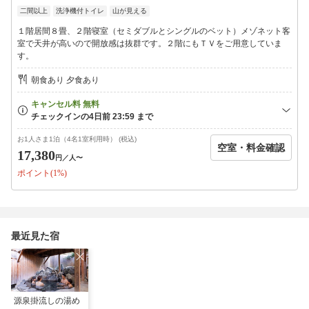
・長芋たらこ和え
二間以上
洗浄機付トイレ
山が見える
・ラディシュと蕪のマリネ
・小松菜のからし和え
１階居間８畳、２階寝室（セミダブルとシングルのベット）メゾネット客
・もみじ鱒
室で天井が高いので開放感は抜群です。２階にもＴＶをご用意していま
・群馬県産こんにゃく
す。
・鮎の唐揚げ
・季節の天ぷら盛合せ
朝食あり 夕食あり
・ネパールカレー大根煮
・猪鍋
・地元産こしひかり（勝正さん家のお米）
・お吸い物
・香の者（自家製ぬか漬け）
お1人さま1泊（4名1室利用時） (税込)
空室・料金確認
・季節のデザート
17,380
円
／人〜
※季節や仕入れ状況により内容が変更となる場合がございます。
ポイント(1%)
【朝食】
温泉宿らしい和食膳をご用意。
炊き立ての地元のこしひかりに、旬の食材を使った小鉢やお味噌
最近見た宿
汁を添えて、
清らかな朝の空気とともに、穏やかな時間をお過ごしください。
【館内設備】
・駐車場無料
・貸切露天利用無料／予約不要（湯めぐりパスポート制）
源泉掛流しの湯め