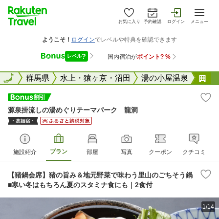
お気に入り
予約確認
ログイン
メニュー
全国
全国
群馬県
水上・猿ヶ京・沼田
湯の小屋温泉
源
源泉掛流しの湯めぐりテーマパーク 龍洞
プラン
施設紹介
部屋
写真
クーポン
クチコミ
【猪鍋会席】猪の旨み＆地元野菜で味わう里山のごちそう鍋
■寒い冬はもちろん夏のスタミナ食にも｜2食付
1/14