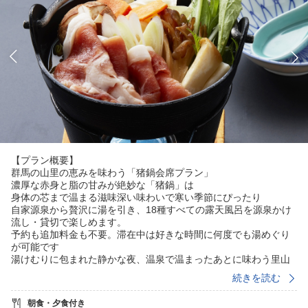
【プラン概要】
群馬の山里の恵みを味わう「猪鍋会席プラン」
濃厚な赤身と脂の甘みが絶妙な「猪鍋」は
身体の芯まで温まる滋味深い味わいで寒い季節にぴったり
自家源泉から贅沢に湯を引き、18種すべての露天風呂を源泉かけ
流し・貸切で楽しめます。
予約も追加料金も不要。滞在中は好きな時間に何度でも湯めぐり
が可能です
湯けむりに包まれた静かな夜、温泉で温まったあとに味わう里山
のごちそうをお楽しみください
続きを読む
【お風呂】
朝食・夕食付き