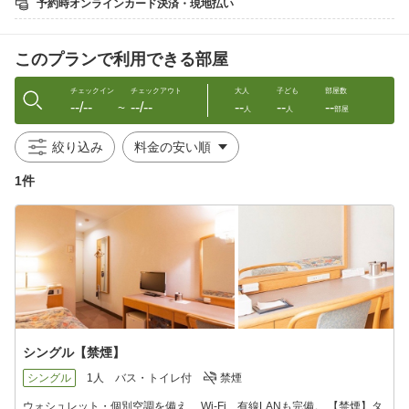
予約時オンラインカード決済・現地払い
◆ コンビニエンスストアも徒歩1分圏内
◆ コインランドリー（有料）
◆ 館内自動販売機有り
このプランで利用できる部屋
◆ 全室インターネット接続完備Wi・Wi-Fi利用可
◆ 全室温水洗浄機付きトイレ
◆ 加湿器・ズボンプレッサー・アイロン無料貸出有り
チェックイン
チェックアウト
大人
子ども
部屋数
--/--
--/--
--
--
--
◆ 駐車場(7台まで)1泊税込600円・要予約
〜
人
人
部屋
※満車の際は徒歩約2分の市営駐車場（1泊600円）をご案内い
たします。
絞り込み
1件
シングル【禁煙】
シングル
1人
バス・トイレ付
禁煙
ウォシュレット・個別空調を備え、 Wi-Fi、有線LANも完備。 【禁煙】タ