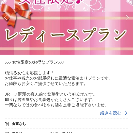
♪♪♪ 女性限定のお得なプラン♪♪♪
頑張る女性を応援します!!
お仕事や観光のお部屋探しに最適な素泊まりプランです。
お値段もお安くご提供させていただきます。
JR一ノ関駅の真ん前で繁華街という好立地です。
周りは居酒屋やお食事処がたくさんございます。
一関ならではの食べ物やお酒を是非ご堪能下さいませ。
続きを読む
1階にコインランドリーを設置しております。
洗濯機：1回300円 乾燥機：1回100円
食事なし
◆ JR一ノ関駅西口より徒歩1分