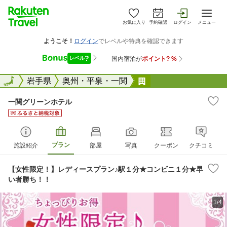
お気に入り
予約確認
ログイン
メニュー
全国
全国
岩手県
奥州・平泉・一関
一関グリーンホテル
一関グリーンホテル
プラン
施設紹介
部屋
写真
クーポン
クチコミ
【女性限定！】レディースプラン♪駅１分★コンビニ１分★早
い者勝ち！！
1/4