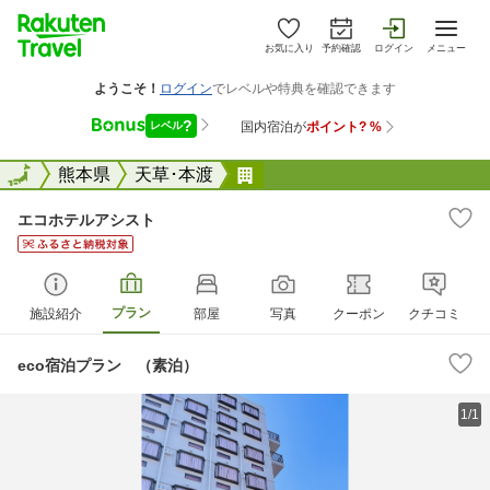
お気に入り
予約確認
ログイン
メニュー
全国
全国
熊本県
天草･本渡
エコホテルアシスト
エコホテルアシスト
プラン
施設紹介
部屋
写真
クーポン
クチコミ
eco宿泊プラン （素泊）
1/1