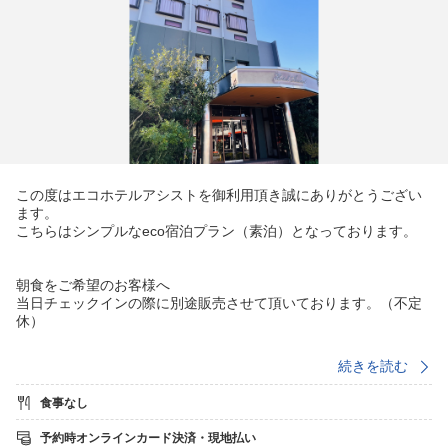
この度はエコホテルアシストを御利用頂き誠にありがとうござい
ます。
こちらはシンプルなeco宿泊プラン（素泊）となっております。
朝食をご希望のお客様へ
当日チェックインの際に別途販売させて頂いております。（不定
休）
続きを読む
チェックイン 16：00〜22：00（金曜・日曜・祝日21：00ま
で）
食事なし
※22：00以降のチェックインご希望の場合は前日までに当ホテル
までご相談ください。
予約時オンラインカード決済・現地払い
ご要望に添えない場合もございますので予めご了承ください。