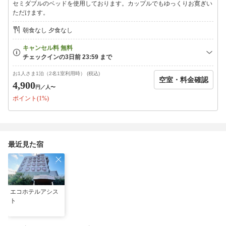
セミダブルのベッドを使用しております。カップルでもゆっくりお寛ぎい
当日午前0：00より 100％（当日不泊も含む）
ただけます。
前日午前0：00より 70％
前々日午前0：00より 50％
朝食なし 夕食なし
※5名様以上の団体様でのキャンセルの場合は下記をご覧くださ
い。
＜5名様以上の団体様キャンセル料＞
不泊・当日キャンセル 100％
お1人さま1泊（2名1室利用時） (税込)
空室・料金確認
3日前キャンセル 70％
4,900
円
／人〜
7日前キャンセル 50％
ポイント(1%)
14日前キャンセル 30％
最近見た宿
エコホテルアシス
ト