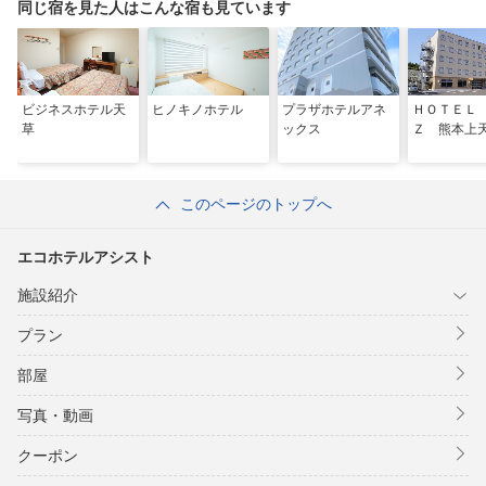
同じ宿を見た人はこんな宿も見ています
ビジネスホテル天
ヒノキノホテル
プラザホテルアネ
ＨＯＴＥＬ
草
ックス
Ｚ 熊本上
このページのトップへ
エコホテルアシスト
施設紹介
プラン
部屋
写真・動画
クーポン