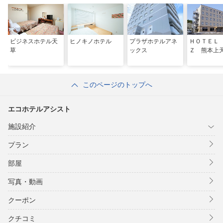
ビジネスホテル天
ヒノキノホテル
プラザホテルアネ
ＨＯＴＥＬ
草
ックス
Ｚ 熊本上
このページのトップへ
エコホテルアシスト
施設紹介
プラン
部屋
写真・動画
クーポン
クチコミ