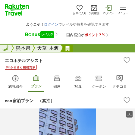
お気に入り
予約確認
ログイン
メニュー
全国
全国
熊本県
天草･本渡
エコホテルアシスト
エコホテルアシスト
プラン
施設紹介
部屋
写真
クーポン
クチコミ
eco宿泊プラン （素泊）
1/1