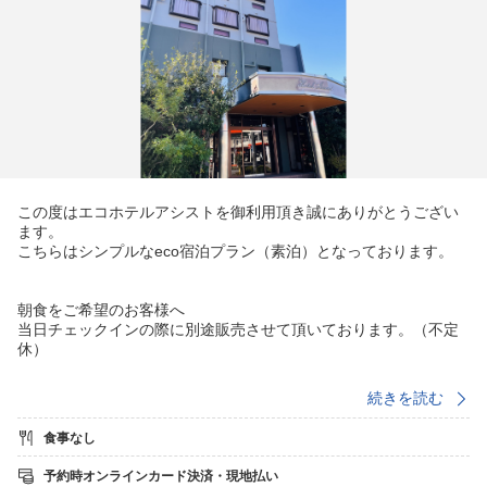
この度はエコホテルアシストを御利用頂き誠にありがとうござい
ます。
こちらはシンプルなeco宿泊プラン（素泊）となっております。
朝食をご希望のお客様へ
当日チェックインの際に別途販売させて頂いております。（不定
休）
続きを読む
チェックイン 16：00〜22：00（金曜・日曜・祝日21：00ま
で）
食事なし
※22：00以降のチェックインご希望の場合は前日までに当ホテル
までご相談ください。
予約時オンラインカード決済・現地払い
ご要望に添えない場合もございますので予めご了承ください。