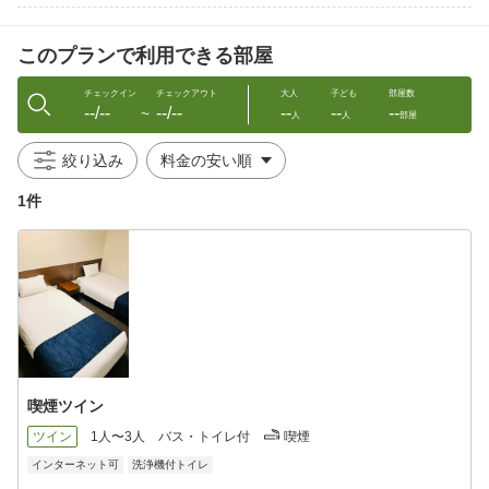
チェックアウト 〜10：00
このプランで利用できる部屋
※御延長のご希望の際はフロントまでお申し付け下さい（別
途料金）
チェックイン
チェックアウト
大人
子ども
部屋数
--/--
--/--
--
--
--
〜
人
人
部屋
屋外駐車場完備 御予約は不要です。
駐車場の白線内にご駐車のほどお願い致します。
絞り込み
チェックインの際には、車種・御車ナンバー等お伺い致します。
※大型車でお越しのお客様はご予約の際、備考欄にその旨記載頂
1件
きますようお願い申し上げます。(5m以上別途￥500-/泊）
当ホテルはSDGsの「地球環境保全・環境負荷低減」に取り組んで
おります。
そのためアメニティ（歯ブラシ・カミソリ・お茶パック・ヘアブ
ラシ・ルームウェア・使い捨てスリッパ）はフロントにてお客様
の御必要な分だけお渡しさせて頂いております。
清潔なアメニティの提供と不要なゴミを増やさないよう取り組み
させて頂いております。御必要なお客様はフロントまでお気軽に
喫煙ツイン
お申し付けください。
ツイン
1人〜3人
バス・トイレ付
喫煙
インターネット可
洗浄機付トイレ
＜キャンセル料のご案内＞