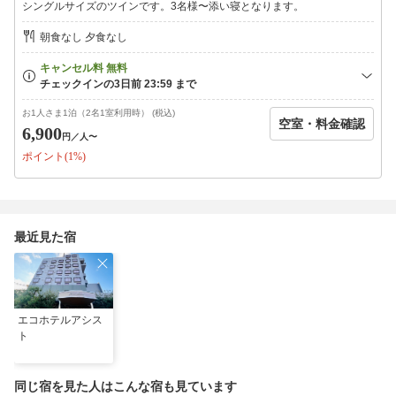
シングルサイズのツインです。3名様〜添い寝となります。
当日午前0：00より 100％（当日不泊も含む）
前日午前0：00より 70％
朝食なし 夕食なし
前々日午前0：00より 50％
※5名様以上の団体様でのキャンセルの場合は下記をご覧くださ
い。
＜5名様以上の団体様キャンセル料＞
お1人さま1泊（2名1室利用時） (税込)
空室・料金確認
不泊・当日キャンセル 100％
6,900
円
／人〜
3日前キャンセル 70％
ポイント(1%)
7日前キャンセル 50％
14日前キャンセル 30％
最近見た宿
エコホテルアシス
ト
同じ宿を見た人はこんな宿も見ています