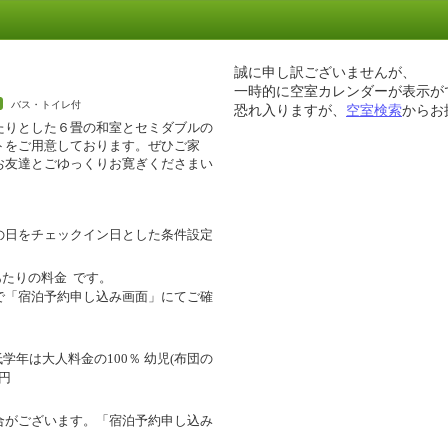
誠に申し訳ございませんが、
一時的に空室カレンダーが表示が
バス・トイレ付
恐れ入りますが、
空室検索
からお
たりとした６畳の和室とセミダブルの
トをご用意しております。ぜひご家
お友達とごゆっくりお寛ぎくださまい
の日をチェックイン日とした条件設定
あたりの料金
です。
で「宿泊予約申し込み画面」にてご確
学年は大人料金の100％ 幼児(布団の
0円
合がございます。「宿泊予約申し込み