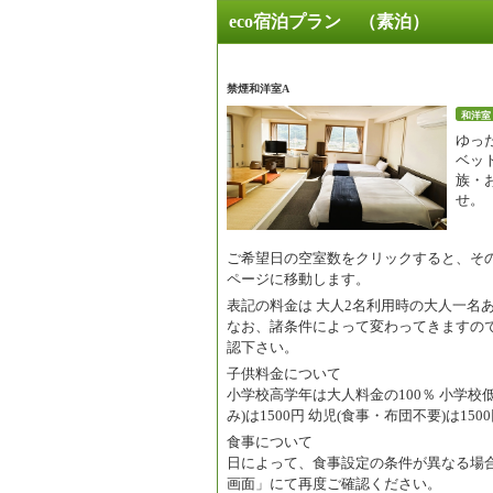
eco宿泊プラン （素泊）
禁煙和洋室A
和洋室
ゆっ
ベッ
族・
せ。
ご希望日の空室数をクリックすると、そ
ページに移動します。
表記の料金は
大人2名利用時の大人一名
なお、諸条件によって変わってきますの
認下さい。
子供料金について
小学校高学年は大人料金の100％ 小学校低
み)は1500円 幼児(食事・布団不要)は150
食事について
日によって、食事設定の条件が異なる場
画面」にて再度ご確認ください。