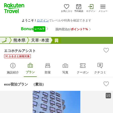
お気に入り
予約確認
ログイン
メニュー
全国
全国
熊本県
天草･本渡
エコホテルアシスト
エコホテルアシスト
プラン
施設紹介
部屋
写真
クーポン
クチコミ
eco宿泊プラン （素泊）
1/1