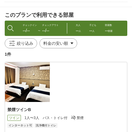
チェックアウト 〜10：00
このプランで利用できる部屋
※御延長のご希望の際はフロントまでお申し付け下さい（別
途料金）
チェックイン
チェックアウト
大人
子ども
部屋数
--/--
--/--
--
--
--
〜
人
人
部屋
屋外駐車場完備 御予約は不要です。
駐車場の白線内にご駐車のほどお願い致します。
絞り込み
チェックインの際には、車種・御車ナンバー等お伺い致します。
※大型車でお越しのお客様はご予約の際、備考欄にその旨記載頂
1件
きますようお願い申し上げます。(5m以上別途￥500-/泊）
当ホテルはSDGsの「地球環境保全・環境負荷低減」に取り組んで
おります。
そのためアメニティ（歯ブラシ・カミソリ・お茶パック・ヘアブ
ラシ・ルームウェア・使い捨てスリッパ）はフロントにてお客様
の御必要な分だけお渡しさせて頂いております。
清潔なアメニティの提供と不要なゴミを増やさないよう取り組み
させて頂いております。御必要なお客様はフロントまでお気軽に
禁煙ツインB
お申し付けください。
ツイン
1人〜3人
バス・トイレ付
禁煙
インターネット可
洗浄機付トイレ
＜キャンセル料のご案内＞