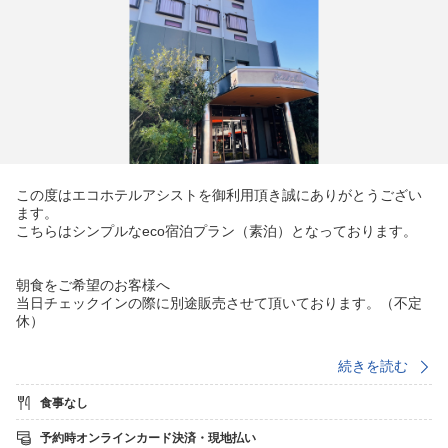
この度はエコホテルアシストを御利用頂き誠にありがとうござい
ます。
こちらはシンプルなeco宿泊プラン（素泊）となっております。
朝食をご希望のお客様へ
当日チェックインの際に別途販売させて頂いております。（不定
休）
続きを読む
チェックイン 16：00〜22：00（金曜・日曜・祝日21：00ま
で）
食事なし
※22：00以降のチェックインご希望の場合は前日までに当ホテル
までご相談ください。
予約時オンラインカード決済・現地払い
ご要望に添えない場合もございますので予めご了承ください。