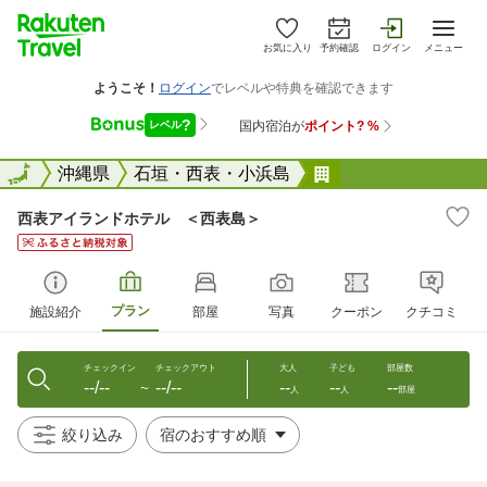
お気に入り
予約確認
ログイン
メニュー
全国
全国
沖縄県
石垣・西表・小浜島
西表アイランドホ
西表アイランドホテル ＜西表島＞
プラン
施設紹介
部屋
写真
クーポン
クチコミ
チェックイン
チェックアウト
大人
子ども
部屋数
--/--
--/--
--
--
--
〜
人
人
部屋
絞り込み