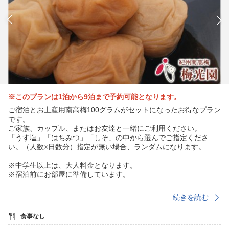
※このプランは1泊から9泊まで予約可能となります。
ご宿泊とお土産用南高梅100グラムがセットになったお得なプラン
です。
ご家族、カップル、またはお友達と一緒にご利用ください。
「うす塩」「はちみつ」「しそ」の中から選んでご指定くださ
い。（人数×日数分）指定が無い場合、ランダムになります。
※中学生以上は、大人料金となります。
※宿泊前にお部屋に準備しています。
★和歌山のお土産といえば【紀州南高梅】です★
続きを読む
その【紀州南高梅】がおひとり様に1パックがついたお得なプラン
（大人様のみとなります）
食事なし
ご自宅用に、お土産用としてご活用いただける100gパック