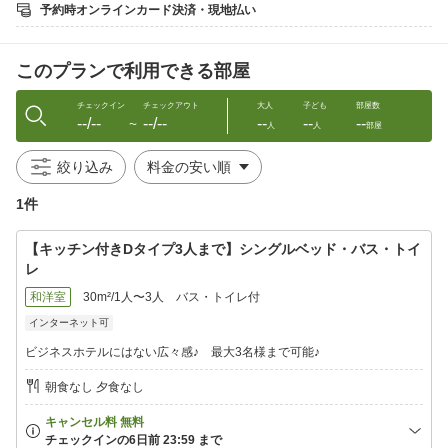
予約時オンラインカード決済・現地払い
※このプランはオプション（￥500）でモーニングを付けることが
できます。
このプランで利用できる部屋
予約制ですので、前日18:00までに時間（7：30〜9:00）数、ド
リンクの種類をお選び下さい。
（Hot/Iceコーヒー・カルピス・オレンジ・アイスティー・ウー
チェックイン
チェックアウト
大人
子ども
部屋数
--/--
--/--
--
--
--
ロン茶から）
〜
人
人
部屋
尚、食事は隣のホテルTO朝食会場にてお願い致します。
絞り込み
※お部屋にはパジャマ（大人用）・バスタオル・フェイスタオ
ル・
1件
アメニティを常備しています。
【キッチン付きDタイプ3人まで】シングルベッド・バス・トイ
※こちらのプランはペット不可です。
レ
※Ａタイプのお部屋について
和洋室
30m²/1人〜3人
バス・トイレ付
「泊まるだけでお風呂・トイレは簡易でも安ければいい」
・・・という方にはぴったり＆お得です！！
インターネット可
お風呂がユニットバスで当ホテルでは少々狭めです。
ビジネスホテルにはない広々感♪ 最大3名様まで可能♪
それと..当館入口に近いので若干にぎやかな時も..
★しか〜し！
朝食なし 夕食なし
お風呂は少々狭めですがベッドは広々セミダブルサイズです。
・お１人なら広々ゆったり♪
・２人なら仲良くぴったり♪