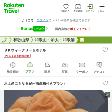
お気に入り
予約確認
ログイン
メニュー
全国
全国
和歌山県
和歌山・加太・和歌浦
ＢＫウィーク
ＢＫウィークリー＆ホテル
プラン
施設紹介
部屋
写真
クーポン
クチコミ
お土産にもなる紀州南高梅付きプラン♪
1/4