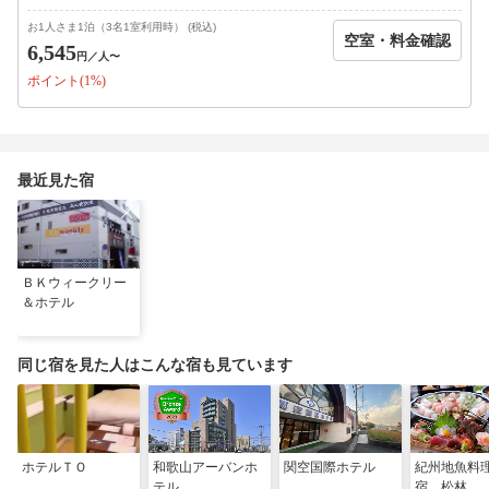
★「お風呂が狭いなんてイヤ！広いお風呂がいい！」
・・・という方は
お1人さま1泊（3名1室利用時） (税込)
空室・料金確認
Ｃ、Ｄ、Ｅタイプ、またはＦタイプをお選びくださいませ。
6,545
円
／人〜
※駐車場は無料です。
ポイント(1%)
台数に限りがあり先着順となります。満車の場合はお近くのコイ
ンパーキングをご利用下さい。
最近見た宿
ＢＫウィークリー
＆ホテル
同じ宿を見た人はこんな宿も見ています
ホテルＴＯ
和歌山アーバンホ
関空国際ホテル
紀州地魚料
テル
宿 松林