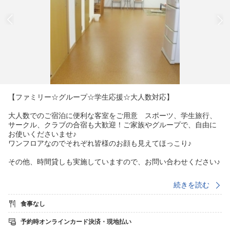
【ファミリー☆グループ☆学生応援☆大人数対応】
大人数でのご宿泊に便利な客室をご用意 スポーツ、学生旅行、
サークル、クラブの合宿も大歓迎！ご家族やグループで、自由に
お使いくださいませ♪
ワンフロアなのでそれぞれ皆様のお顔も見えてほっこり♪
その他、時間貸しも実施していますので、お問い合わせください♪
JR和歌山駅にも近く、コンビニ等にも近いので買い出しもOK！
続きを読む
和歌山城へは徒歩約10分♪
食事なし
※広くてとってもキレイ！
広々ワンフロアはトータル面積80平米。
予約時オンラインカード決済・現地払い
このお部屋はお風呂1、シャワー室1室，冷暖房付き脱衣所・