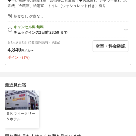
◆早い者勝ちの限定1室！合宿等にも最適！◆お風呂1、シャワー室1、洗
濯機、冷蔵庫、給湯室、トイレ（ウォシュレット付き）有り
朝食なし 夕食なし
お1人さま1泊（5名1室利用時） (税込)
空室・料金確認
4,840
円
／人〜
ポイント(1%)
最近見た宿
ＢＫウィークリー
＆ホテル