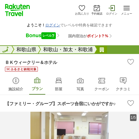
お気に入り
予約確認
ログイン
メニュー
全国
全国
和歌山県
和歌山・加太・和歌浦
ＢＫウィーク
ＢＫウィークリー＆ホテル
プラン
施設紹介
部屋
写真
クーポン
クチコミ
【ファミリー・グループ】スポーツ合宿にいかがですか♪
1/5