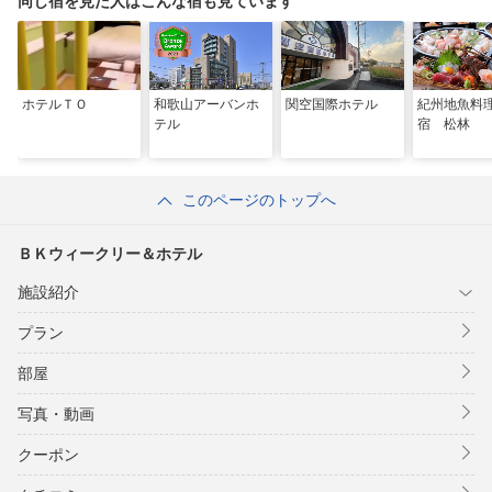
同じ宿を見た人はこんな宿も見ています
ホテルＴＯ
和歌山アーバンホ
関空国際ホテル
紀州地魚料
テル
宿 松林
このページのトップへ
ＢＫウィークリー＆ホテル
施設紹介
プラン
部屋
写真・動画
クーポン