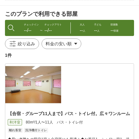
広々洗面台
トイレ、大型冷蔵庫、給湯ミニキッチンがございます。
このプランで利用できる部屋
※Wi-Fiはございません。
チェックイン
チェックアウト
大人
子ども
部屋数
--/--
--/--
--
--
--
※お部屋にはパジャマ（大人用）・バスタオル・フェイスタオ
〜
人
人
部屋
ル・
アメニティを一通り常備しています。
絞り込み
1件
※お車等でお越しの際、到着後すぐに（荷物を降ろす前に）お電
話等にてご連絡ください。徒歩２〜３分の現地に案内致します。
※こちらのプランはペット料金が含まれておりません。
ペット有の場合1匹/￥3300，2匹目以降/￥2750かかります。
【合宿・グループ11人まで】バス・トイレ付。広々ワンルーム
和洋室
80m²/1人〜11人
バス・トイレ付
離れ客室
洗浄機付トイレ