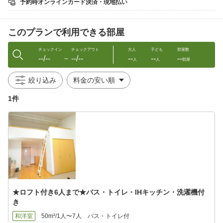
予約時オンラインカード決済・現地払い
台数に限りがあり先着順となります。満車の場合はお近くのコイ
ンパーキングをご利用下さい。
このプランで利用できる部屋
チェックイン
チェックアウト
大人
子ども
部屋数
--/--
--/--
--
--
--
〜
人
人
部屋
絞り込み
1件
★ロフト付き6人まで★バス・トイレ・IHキッチン・洗濯機付
き
和洋室
50m²/1人〜7人
バス・トイレ付