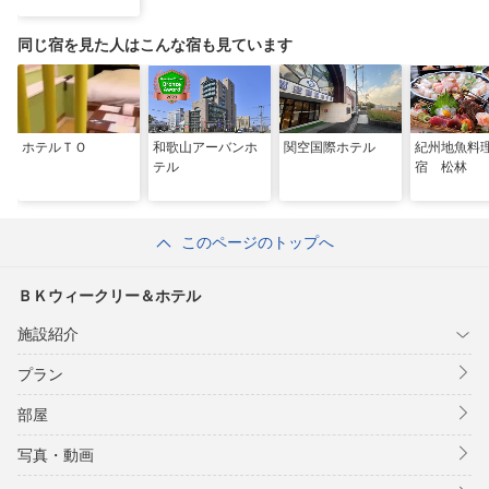
同じ宿を見た人はこんな宿も見ています
ホテルＴＯ
和歌山アーバンホ
関空国際ホテル
紀州地魚料
テル
宿 松林
このページのトップへ
ＢＫウィークリー＆ホテル
施設紹介
プラン
部屋
写真・動画