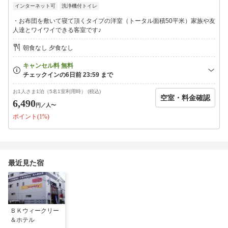
インターネット可
洗浄機付トイレ
・お布団を敷いて寝て頂くタイプの洋室（トータル面積50平米）家族や友
人達とワイワイできる客室です♪
朝食なし 夕食なし
お1人さま1泊（5名1室利用時） (税込)
空室・料金確認
6,490
円
／人〜
ポイント(1%)
最近見た宿
ＢＫウィークリー
＆ホテル