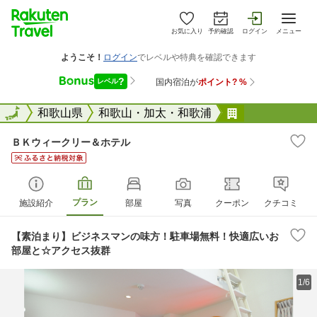
お気に入り
予約確認
ログイン
メニュー
全国
全国
和歌山県
和歌山・加太・和歌浦
ＢＫウィーク
ＢＫウィークリー＆ホテル
プラン
施設紹介
部屋
写真
クーポン
クチコミ
【素泊まり】ビジネスマンの味方！駐車場無料！快適広いお
部屋と☆アクセス抜群
1/6