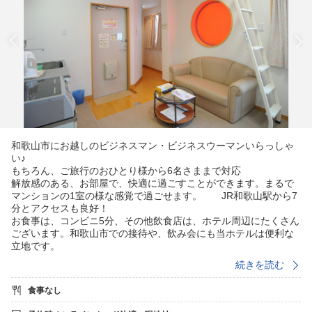
和歌山市にお越しのビジネスマン・ビジネスウーマンいらっしゃ
い♪
もちろん、ご旅行のおひとり様から6名さままで対応
解放感のある、お部屋で、快適に過ごすことができます。まるで
マンションの1室の様な感覚で過ごせます。 JR和歌山駅から7
分とアクセスも良好！
お食事は、コンビニ5分、その他飲食店は、ホテル周辺にたくさん
ございます。和歌山市での接待や、飲み会にも当ホテルは便利な
立地です。
☆トイレ、お風呂はセパレート♪〜
続きを読む
☆Wi-Fiあり
☆長期滞在も可能です、長期のご希望の際はご相談に応じます。
食事なし
※駐車場は無料です。