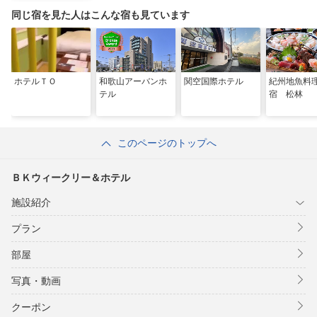
同じ宿を見た人はこんな宿も見ています
ホテルＴＯ
和歌山アーバンホ
関空国際ホテル
紀州地魚料
テル
宿 松林
このページのトップへ
ＢＫウィークリー＆ホテル
施設紹介
プラン
部屋
写真・動画
クーポン