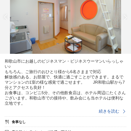
和歌山市にお越しのビジネスマン・ビジネスウーマンいらっしゃ
い♪
もちろん、ご旅行のおひとり様から6名さままで対応
解放感のある、お部屋で、快適に過ごすことができます。まるで
マンションの1室の様な感覚で過ごせます。 JR和歌山駅から7
分とアクセスも良好！
お食事は、コンビニ5分、その他飲食店は、ホテル周辺にたくさん
ございます。和歌山市での接待や、飲み会にも当ホテルは便利な
立地です。
☆トイレ、お風呂はセパレート♪〜
続きを読む
☆Wi-Fiあり
☆長期滞在も可能です、長期のご希望の際はご相談に応じます。
食事なし
※駐車場は無料です。