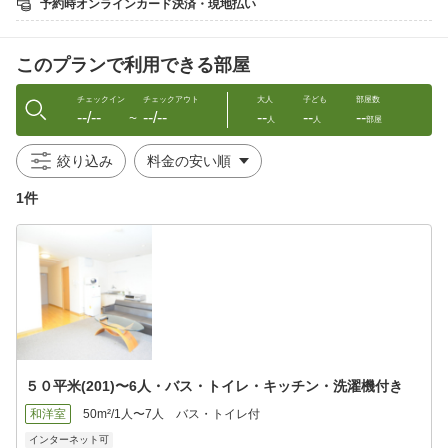
予約時オンラインカード決済・現地払い
台数に限りがあり先着順となります。満車の場合はお近くのコイ
ンパーキングをご利用下さい。
このプランで利用できる部屋
チェックイン
チェックアウト
大人
子ども
部屋数
--/--
--/--
--
--
--
〜
人
人
部屋
絞り込み
1件
５０平米(201)〜6人・バス・トイレ・キッチン・洗濯機付き
和洋室
50m²/1人〜7人
バス・トイレ付
インターネット可