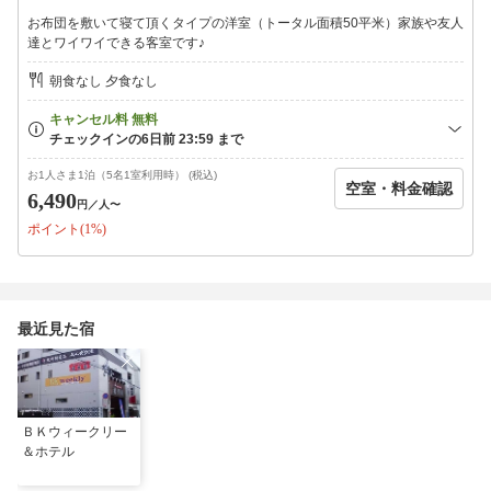
お布団を敷いて寝て頂くタイプの洋室（トータル面積50平米）家族や友人
達とワイワイできる客室です♪
朝食なし 夕食なし
お1人さま1泊（5名1室利用時） (税込)
空室・料金確認
6,490
円
／人〜
ポイント(1%)
最近見た宿
ＢＫウィークリー
＆ホテル