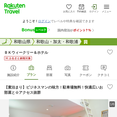
お気に入り
予約確認
ログイン
メニュー
全国
全国
和歌山県
和歌山・加太・和歌浦
ＢＫウィーク
ＢＫウィークリー＆ホテル
プラン
施設紹介
部屋
写真
クーポン
クチコミ
【素泊まり】ビジネスマンの味方！駐車場無料！快適広いお
部屋と☆アクセス抜群
1/6