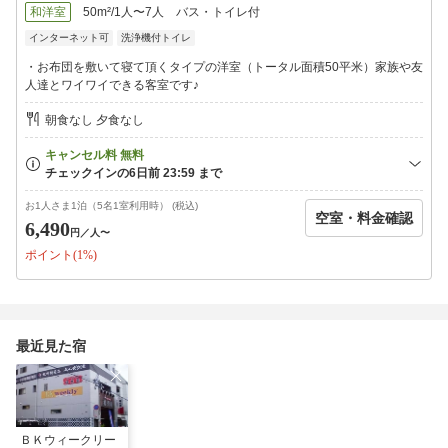
チェックイン時に翌朝のお時間（7：30〜9:00の間）とドリンクの
和洋室
50m²/1人〜7人
バス・トイレ付
種類（ホット/アイスコーヒー・オレンジジュース・カルピス・ウ
インターネット可
洗浄機付トイレ
ーロン茶から）を教えてください。
・お布団を敷いて寝て頂くタイプの洋室（トータル面積50平米）家族や友
人達とワイワイできる客室です♪
朝食なし 夕食なし
お1人さま1泊（5名1室利用時） (税込)
空室・料金確認
6,490
円
／人〜
ポイント(1%)
最近見た宿
ＢＫウィークリー