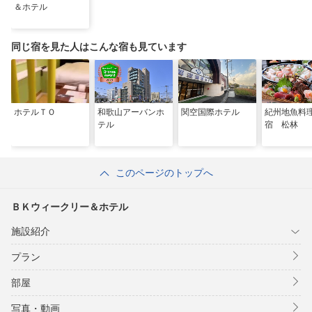
＆ホテル
同じ宿を見た人はこんな宿も見ています
ホテルＴＯ
和歌山アーバンホ
関空国際ホテル
紀州地魚料
テル
宿 松林
このページのトップへ
ＢＫウィークリー＆ホテル
施設紹介
プラン
部屋
写真・動画