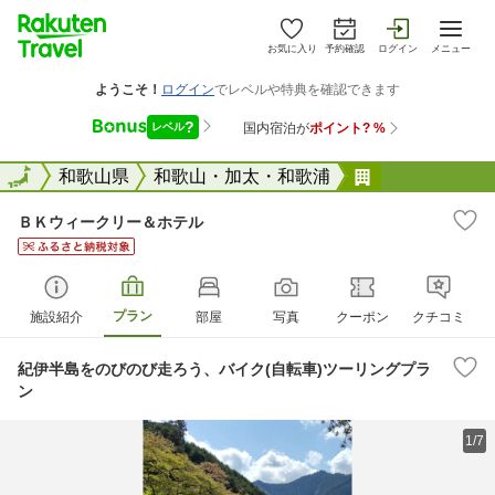
お気に入り
予約確認
ログイン
メニュー
全国
全国
和歌山県
和歌山・加太・和歌浦
ＢＫウィーク
ＢＫウィークリー＆ホテル
プラン
施設紹介
部屋
写真
クーポン
クチコミ
紀伊半島をのびのび走ろう、バイク(自転車)ツーリングプラ
ン
1/7