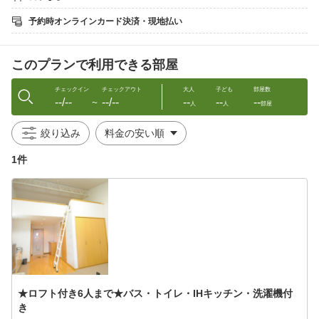
高野山まで1時間30分その他、走りやすい和歌山のワイディングを
楽しめます。また近くでは加太、友が島まで30分でとても便利な
予約時オンラインカード決済・現地払い
位置にあります。1年をとおして温暖な気候の紀伊半島はツーリン
グに最適だといえます。
このプランで利用できる部屋
◎食事は、ホテル周辺に和歌山ラーメン店その他、美味しいお魚
料理や地酒の味わえるお店が多数あります。
コンビニは歩いて、５分
チェックイン
チェックアウト
大人
子ども
部屋数
--/--
--/--
--
--
--
〜
人
人
部屋
◎お部屋；ロフトあり、ロフトなし2タイプ
洗濯機、電子レンジ、電磁調理器、シンク、（衣類乾燥機はあり
絞り込み
ません）
衣類の干場はベランダにあります。
1件
長期滞在も可能
お風呂： 風呂トイレ分離、お風呂は広々で快適
トイレ； もちろんシャワートイレ
JR和歌山駅まで徒歩8分、アロチ繁華街まで徒歩3分の立地。
電子レンジ・冷蔵庫・電子ポット
全室にてWi-Fi使用可能。
◇◇◇◇◇◇◇◇◇◇◇◇◇◇◇◇◇◇◇◇◇◇◇◇◇◇◇◇◇
★ロフト付き6人まで★バス・トイレ・IHキッチン・洗濯機付
◇◇◇◇◇◇◇◇◇◇◇
き
朝食は￥500にて予約できます。（朝食予約は前日の18:00まで）