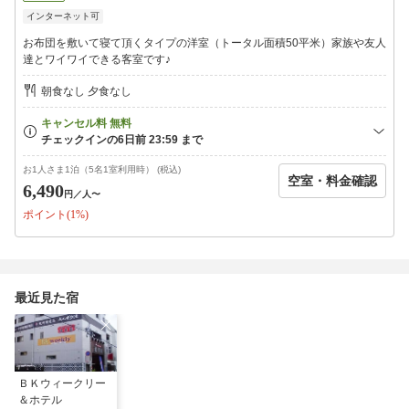
チェックイン時に翌朝のお時間（7：30〜9:00の間）とドリンクの
インターネット可
種類（ホット/アイスコーヒー・オレンジジュース・カルピス・ウ
ーロン茶から）を教えてください。
お布団を敷いて寝て頂くタイプの洋室（トータル面積50平米）家族や友人
達とワイワイできる客室です♪
朝食なし 夕食なし
お1人さま1泊（5名1室利用時） (税込)
空室・料金確認
6,490
円
／人〜
ポイント(1%)
最近見た宿
ＢＫウィークリー
＆ホテル