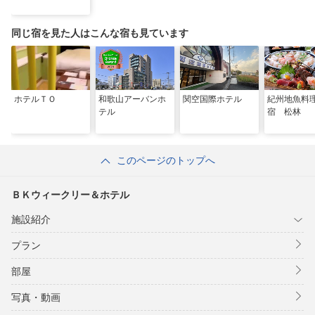
同じ宿を見た人はこんな宿も見ています
ホテルＴＯ
和歌山アーバンホ
関空国際ホテル
紀州地魚料
テル
宿 松林
このページのトップへ
ＢＫウィークリー＆ホテル
施設紹介
プラン
部屋
写真・動画