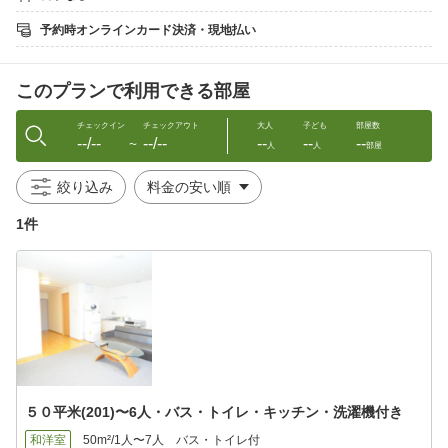
高野山まで1時間30分その他、走りやすい和歌山のワイディングを
楽しめます。また近くでは加太、友が島まで30分でとても便利な
予約時オンラインカード決済・現地払い
位置にあります。1年をとおして温暖な気候の紀伊半島はツーリン
グに最適だといえます。
このプランで利用できる部屋
◎食事は、ホテル周辺に和歌山ラーメン店その他、美味しいお魚
料理や地酒の味わえるお店が多数あります。
コンビニは歩いて、５分
チェックイン
チェックアウト
大人
子ども
部屋数
--/--
--/--
--
--
--
〜
人
人
部屋
◎お部屋；ロフトあり、ロフトなし2タイプ
洗濯機、電子レンジ、電磁調理器、シンク、（衣類乾燥機はあり
絞り込み
ません）
衣類の干場はベランダにあります。
1件
長期滞在も可能
お風呂： 風呂トイレ分離、お風呂は広々で快適
トイレ； もちろんシャワートイレ
JR和歌山駅まで徒歩8分、アロチ繁華街まで徒歩3分の立地。
電子レンジ・冷蔵庫・電子ポット
全室にてWi-Fi使用可能。
◇◇◇◇◇◇◇◇◇◇◇◇◇◇◇◇◇◇◇◇◇◇◇◇◇◇◇◇◇
５０平米(201)〜6人・バス・トイレ・キッチン・洗濯機付き
◇◇◇◇◇◇◇◇◇◇◇
朝食は￥500にて予約できます。（朝食予約は前日の18:00まで）
和洋室
50m²/1人〜7人
バス・トイレ付