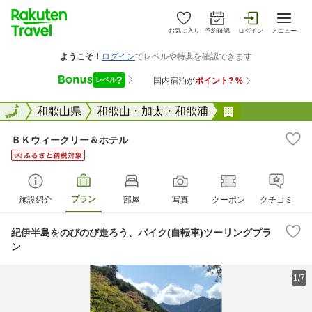
お気に入り
予約確認
ログイン
メニュー
全国
全国
和歌山県
和歌山・加太・和歌浦
ＢＫウィーク
ＢＫウィークリー＆ホテル
プラン
施設紹介
部屋
写真
クーポン
クチコミ
紀伊半島をのびのび走ろう、バイク(自転車)ツーリングプラ
ン
1/7