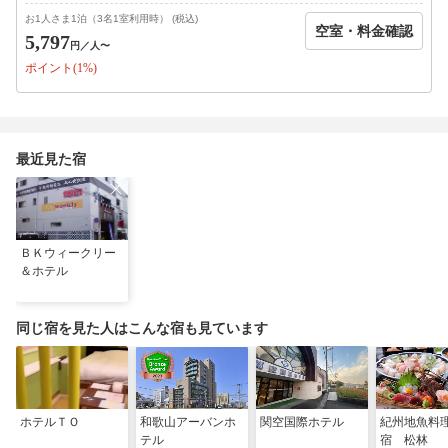
お1人さま1泊（3名1室利用時） (税込)
空室・料金確認
5,797
円
／人〜
ポイント(1%)
最近見た宿
ＢＫウィークリー
＆ホテル
同じ宿を見た人はこんな宿も見ています
ホテルＴＯ
和歌山アーバンホ
関空国際ホテル
紀州地魚料
テル
宿 松林