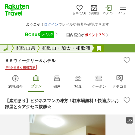
お気に入り
予約確認
ログイン
メニュー
全国
全国
和歌山県
和歌山・加太・和歌浦
ＢＫウィーク
ＢＫウィークリー＆ホテル
プラン
施設紹介
部屋
写真
クーポン
クチコミ
【素泊まり】ビジネスマンの味方！駐車場無料！快適広いお
部屋と☆アクセス抜群☆
1/5