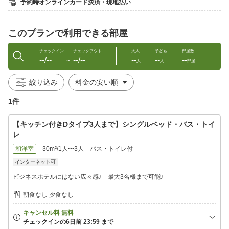
予約時オンラインカード決済・現地払い
※回線状況によってはご希望に添えない場合がございます。
☆駐車場は、なんと無料！
このプランで利用できる部屋
台数に限りがあり先着順となります。満車の場合はお近くのコイ
ンパーキングをご利用下さい。
チェックイン
チェックアウト
大人
子ども
部屋数
--/--
--/--
--
--
--
-■-■-■-■-■-■-■-■-■-■-■-■-■-■-■-■-■-■-■-■-■-■-■-■-
〜
人
人
部屋
※こちらのプランはペット不可です。
-■-■-■-■-■-■-■-■-■-■-■-■-■-■-■-■-■-■-■-■-■-■-■-■-
絞り込み
★長期滞在可能です♪
★部屋数に限りがございますので 御予約お急ぎ下さい！
1件
-■-■-■-■-■-■-■-■-■-■-■-■-■-■-■-■-■-■-■-■-■-■-■-■-
【キッチン付きDタイプ3人まで】シングルベッド・バス・トイ
レ
和洋室
30m²/1人〜3人
バス・トイレ付
インターネット可
ビジネスホテルにはない広々感♪ 最大3名様まで可能♪
朝食なし 夕食なし