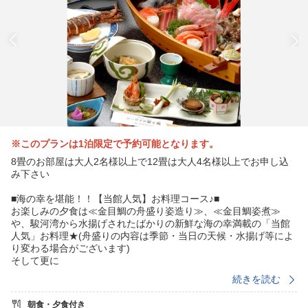
※このプランは1泊限定で予約可能となります。
8畳のお部屋は大人2名様以上で12畳は大人4名様以上でお申し込
み下さい
■海の幸を堪能！！【当館人気】お料理コース♪■
お楽しみの夕食は≪金目鯛の舟盛り姿造り≫、≪金目鯛姿煮≫
や、駿河湾から水揚げされたばかりの新鮮な海の幸満載の「当館
人気」お料理★(舟盛りの内容は季節・当日の天候・水揚げ等によ
り変わる場合がございます)
そして更に
≪伊勢海老のお造り(9月中旬〜5月中旬)≫か ≪姿ズワイガニ≫
続きを読む
が2名様に1匹付きますのでご選択下さい。
(伊勢海老の漁期の終わる5月中旬〜9月中旬はカニになります。伊
朝食・夕食付き