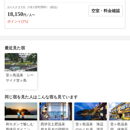
夕陽の景勝地堂ヶ島公園 ・・徒歩1分
堂ヶ島マリン(遊覧船) ・・・徒歩2分
お1人さま1泊（2名1室利用時） (税込)
空室・料金確認
伊豆トリックアート迷宮館 ・徒歩2分
18,150
円
／人〜
乗浜海水浴場 ・・・徒歩
ポイント(1%)
●イベント情報
7/24 堂ヶ島火祭り 花火大会
9/26 9/27 10/3 10/4 夕映えの花火
最近見た宿
※各種感染症・新型コロナウイルス感染拡大防止の為、次のよう
なお願いをしております。ご協力をお願い致します。
以下に該当する方の施設利用、入店はご遠慮下さい。
＊ 宿泊日以前に37.5度以上の発熱がある方。
＊ 咳などの症状がみられる方
堂ヶ島温泉 シー
サイド堂ヶ島
同伴者の内一人でも該当する方がいる場合は、同伴皆様の施設利
用、 入店はご遠慮いただくようお願い申し上げます。
同じ宿を見た人はこんな宿も見ています
和モダンで愉しむ
西伊豆土肥温泉
堂ヶ島温泉 海辺
堂ヶ島温泉
西伊豆ダイニン
碧き凪ぎの宿明治
のかくれ湯 清流
宿 保海荘