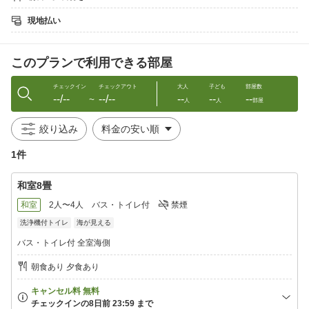
勢海老 カニの入荷状況によりご希望に添えない場合もございま
す。
現地払い
※全室 禁煙。 温泉・食事処まで階段移動あります
このプランで利用できる部屋
■お部屋
海が見える客室指定♪お部屋からは、堂ヶ島の青い海と天然記念物
「天窓洞」入口が眼下に広がる絶景。カップル・ファミリーにも
チェックイン
チェックアウト
大人
子ども
部屋数
--/--
--/--
--
--
--
お勧めです。
〜
人
人
部屋
堂ヶ島で唯一 客室や展望風呂から天然記念物「天窓洞」入口を一
望できる
絞り込み
全10室のアットホームな雰囲気の宿!
波の穏やかな日には何とも美しい青い海が眺められる。
1件
テレビ、冷蔵庫、金庫、エアコン、バス、トイレ、空気清浄機
和室8畳
アメニティ: 浴衣、バスタオル、タオル、スリッパ、歯ブラシ、
※お子様用の浴衣・バスタオルはございませんのでご持参くださ
和室
2人〜4人
バス・トイレ付
禁煙
い。
洗浄機付トイレ
海が見える
バス・トイレ付 全室海側
□地域情報□
堂ヶ島は海に沈む夕陽が美しい!!
朝食あり 夕食あり
夕陽のまち 西伊豆町には幾つもの夕陽のスポットが
ございます。当館は堂ヶ島の主要観光施設に最も近い宿です。