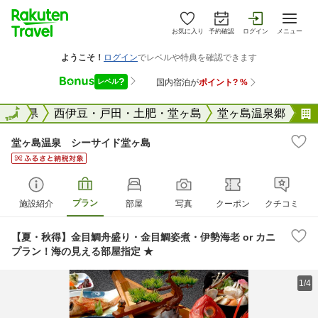
お気に入り
予約確認
ログイン
メニュー
国
静岡県
全国
西伊豆・戸田・土肥・堂ヶ島
堂ヶ島温泉郷
堂ヶ島温泉 シーサイド堂ヶ島
プラン
施設紹介
部屋
写真
クーポン
クチコミ
【夏・秋得】金目鯛舟盛り・金目鯛姿煮・伊勢海老 or カニ
プラン！海の見える部屋指定 ★
1/4