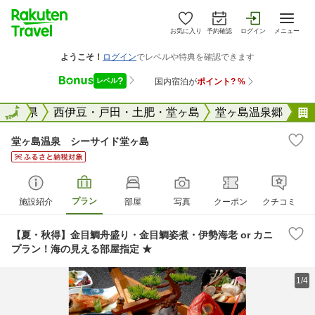
お気に入り
予約確認
ログイン
メニュー
国
静岡県
全国
西伊豆・戸田・土肥・堂ヶ島
堂ヶ島温泉郷
堂ヶ島温泉 シーサイド堂ヶ島
プラン
施設紹介
部屋
写真
クーポン
クチコミ
【夏・秋得】金目鯛舟盛り・金目鯛姿煮・伊勢海老 or カニ
プラン！海の見える部屋指定 ★
1/4