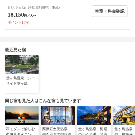
夕陽の景勝地堂ヶ島公園 ・・徒歩1分
堂ヶ島マリン(遊覧船) ・・・徒歩2分
お1人さま1泊（4名1室利用時） (税込)
空室・料金確認
伊豆トリックアート迷宮館 ・徒歩2分
18,150
円
／人〜
乗浜海水浴場 ・・・徒歩
ポイント(1%)
●イベント情報
7/24 堂ヶ島火祭り 花火大会
9/26 9/27 10/3 10/4 夕映えの花火
最近見た宿
※各種感染症・新型コロナウイルス感染拡大防止の為、次のよう
なお願いをしております。ご協力をお願い致します。
以下に該当する方の施設利用、入店はご遠慮下さい。
＊ 宿泊日以前に37.5度以上の発熱がある方。
＊ 咳などの症状がみられる方
堂ヶ島温泉 シー
サイド堂ヶ島
同伴者の内一人でも該当する方がいる場合は、同伴皆様の施設利
用、 入店はご遠慮いただくようお願い申し上げます。
同じ宿を見た人はこんな宿も見ています
和モダンで愉しむ
西伊豆土肥温泉
堂ヶ島温泉 海辺
堂ヶ島温泉
西伊豆ダイニン
碧き凪ぎの宿明治
のかくれ湯 清流
宿 保海荘