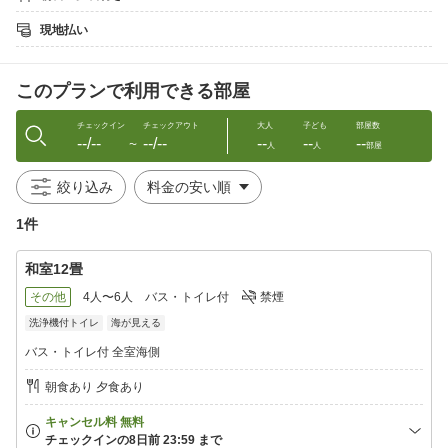
勢海老 カニの入荷状況によりご希望に添えない場合もございま
す。
現地払い
※全室 禁煙。 温泉・食事処まで階段移動あります
このプランで利用できる部屋
■お部屋
海が見える客室指定♪お部屋からは、堂ヶ島の青い海と天然記念物
「天窓洞」入口が眼下に広がる絶景。カップル・ファミリーにも
チェックイン
チェックアウト
大人
子ども
部屋数
--/--
--/--
--
--
--
お勧めです。
〜
人
人
部屋
堂ヶ島で唯一 客室や展望風呂から天然記念物「天窓洞」入口を一
望できる
絞り込み
全10室のアットホームな雰囲気の宿!
波の穏やかな日には何とも美しい青い海が眺められる。
1件
テレビ、冷蔵庫、金庫、エアコン、バス、トイレ、空気清浄機
和室12畳
アメニティ: 浴衣、バスタオル、タオル、スリッパ、歯ブラシ、
※お子様用の浴衣・バスタオルはございませんのでご持参くださ
その他
4人〜6人
バス・トイレ付
禁煙
い。
洗浄機付トイレ
海が見える
バス・トイレ付 全室海側
□地域情報□
堂ヶ島は海に沈む夕陽が美しい!!
朝食あり 夕食あり
夕陽のまち 西伊豆町には幾つもの夕陽のスポットが
ございます。当館は堂ヶ島の主要観光施設に最も近い宿です。