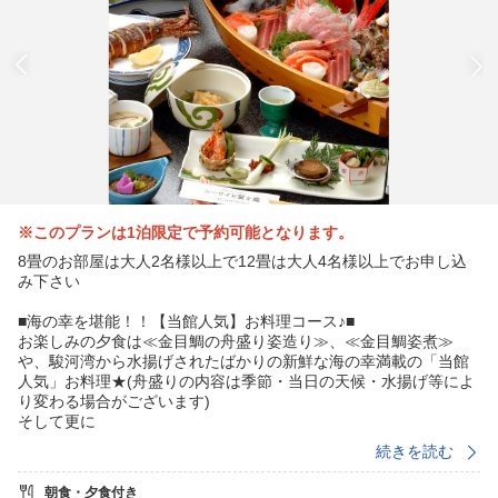
※このプランは1泊限定で予約可能となります。
8畳のお部屋は大人2名様以上で12畳は大人4名様以上でお申し込
み下さい
■海の幸を堪能！！【当館人気】お料理コース♪■
お楽しみの夕食は≪金目鯛の舟盛り姿造り≫、≪金目鯛姿煮≫
や、駿河湾から水揚げされたばかりの新鮮な海の幸満載の「当館
人気」お料理★(舟盛りの内容は季節・当日の天候・水揚げ等によ
り変わる場合がございます)
そして更に
≪伊勢海老のお造り(9月中旬〜5月中旬)≫か ≪姿ズワイガニ≫
続きを読む
が2名様に1匹付きますのでご選択下さい。
(伊勢海老の漁期の終わる5月中旬〜9月中旬はカニになります。伊
朝食・夕食付き