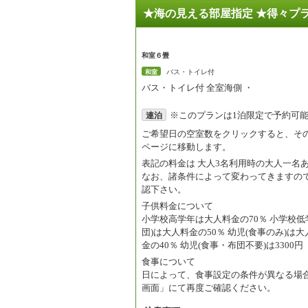
★海の見える部屋指定 ★得々
和室６畳
バス・トイレ付
和室
バス・トイレ付 全室海側 ・
※このプランは1泊限定で予約可
連泊
ご希望日の空室数をクリックすると、そ
ページに移動します。
表記の料金は
大人3名利用時の大人一名
なお、諸条件によって変わってきますの
認下さい。
子供料金について
小学校高学年は大人料金の70％ 小学校低学
団)は大人料金の50％ 幼児(食事のみ)は大
金の40％ 幼児(食事・布団不要)は3300円
食事について
日によって、食事設定の条件が異なる場
画面」にて再度ご確認ください。