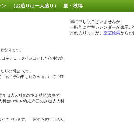
プラン （お造りは一人盛り） 夏・秋得
誠に申し訳ございませんが、
一時的に空室カレンダーが表示が
恐れ入りますが、
空室検索
からお
能となります。
の日をチェックイン日とした条件設定
あたりの料金
です。
で「宿泊予約申し込み画面」にてご確
年は大人料金の70％ 幼児(食事/布
人料金の50％ 幼児(布団のみ)は大人料
合がございます。「宿泊予約申し込み