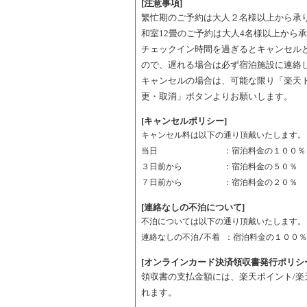
[注意事項]
繁忙期のご予約は大人２名様以上から承
和室12畳のご予約は大人4名様以上から
チェックイン時間を過ぎるとキャンセル
ので、遅れる場合は必ず宿泊施設に連絡
キャンセルの場合は、可能な限り「楽天
更・取消」ボタンよりお願いします。
[キャンセルポリシー]
キャンセル料は以下の通り頂戴いたします。
当日　　　　　　　　：宿泊料金の１００％
３日前から　　　　　：宿泊料金の５０％　
７日前から　　　　　：宿泊料金の２０％　
[連絡なしの不泊について]
不泊については以下の通り頂戴いたします。
連絡なしの不泊/不着 ：宿泊料金の１００％
[オンラインカード決済領収書発行ポリシ
領収書の支払金額には、楽天ポイント/
れます。