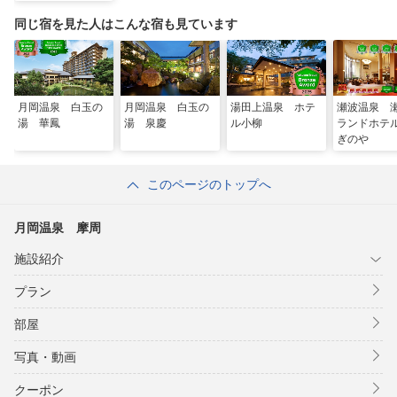
同じ宿を見た人はこんな宿も見ています
月岡温泉 白玉の
月岡温泉 白玉の
湯田上温泉 ホテ
瀬波温泉 
湯 華鳳
湯 泉慶
ル小柳
ランドホテ
ぎのや
このページのトップへ
月岡温泉 摩周
施設紹介
プラン
部屋
写真・動画
クーポン