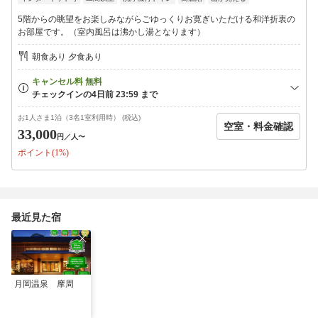
月岡産コシヒカリの甘さを存分に楽しめるよう、籠膳に並ぶ様々
なご飯のお供と新鮮なサラダやヤスダヨーグルト・フレッシュフ
5階からの眺望をお楽しみながらごゆっくりお寛ぎいただける和洋折衷の
ルーツなどをご用意。
お部屋です。（室内風呂は沸かし湯となります）
朝からゆったりとした時間をお楽しみください。
朝食あり 夕食あり
■お電話番号は当日でもご連絡がとれるよう、ご宿泊者ご本人様の
携帯電話番号をご入力ください。
■「宿への要望」をご記入いただいた方は【@masyuu.co.jp】のド
メインを受信出来る様に設定をお願いします。
お1人さま1泊（3名1室利用時） (税込)
空室・料金確認
33,000
円
／人〜
ポイント(1%)
最近見た宿
月岡温泉 摩周