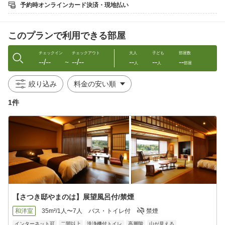
時間を提供いたします。
予約時オンラインカード決済・現地払い
誕生日やご結婚、還暦、退職などの各種お祝いにぜひご利用くだ
さい。
このプランで利用できる部屋
大切な方と過ごす大切なかけがえのない時間。
調理長が自ら選び抜き、その日の食材に合わせた調理法でお出迎
え。
チェックイン
チェックアウト
大人
子ども
部屋数
--/--
--/--
--
--
--
お越しいただく皆様が口に運んだ瞬間「美味しい」と顔をほころ
〜
人
人
部屋
ばせるような料理で、心に残る優雅なひとときをご堪能くださ
い。
絞り込み
1件
■ご夕食■ 食事処：レストラン
ある季節の「雅」ご夕食献立 一例
一、吸物 季節の椀物
一、焼物 旬の魚介の焼き物や蒸し焼き等
一、台物 A5ランクにいがた和牛のサーロインステーキや陶板焼
き等
等全9品
※仕入れ状況・季節により内容は都度変更しております
【さつき邸やまのは】展望風呂付/禁煙
和洋室
35m²/1人〜7人
バス・トイレ付
禁煙
□ご朝食□ 食事処：レストラン
インターネット可
二間以上
洗浄機付トイレ
高層階
山が見える