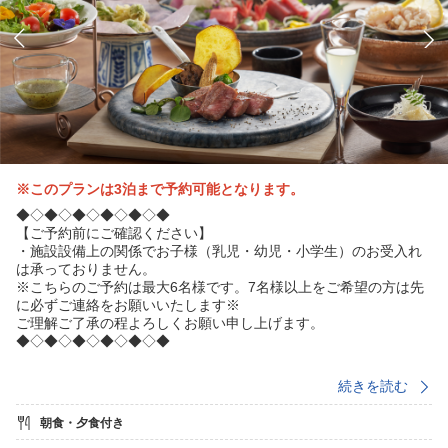
※このプランは3泊まで予約可能となります。
◆◇◆◇◆◇◆◇◆◇◆
【ご予約前にご確認ください】
・施設設備上の関係でお子様（乳児・幼児・小学生）のお受入れ
は承っておりません。
※こちらのご予約は最大6名様です。7名様以上をご希望の方は先
に必ずご連絡をお願いいたします※
ご理解ご了承の程よろしくお願い申し上げます。
◆◇◆◇◆◇◆◇◆◇◆
続きを読む
至福の時間を提供する「プレミアムコース【雅】」
最上級A5ランクのにいがた和牛を使用したステーキ（※）やその
朝食・夕食付き
季節で一番の旬の魚介類、新鮮な地場食材とともに思い出に残る