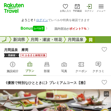
お気に入り
予約確認
ログイン
メニュー
全国
全国
新潟県
月岡・瀬波・咲花
月岡温泉
月岡温泉
月岡温泉 摩周
プラン
施設紹介
部屋
写真
クーポン
クチコミ
《優雅で特別なひとときに》プレミアムコース【雅】
1/5